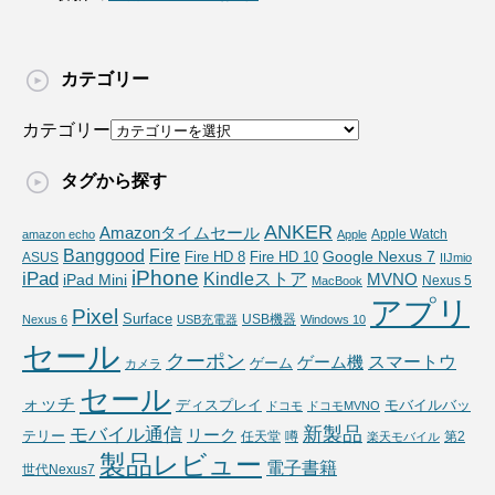
カテゴリー
カテゴリー
タグから探す
ANKER
Amazonタイムセール
Apple Watch
amazon echo
Apple
Fire
Banggood
Google Nexus 7
Fire HD 10
ASUS
Fire HD 8
IIJmio
iPhone
iPad
Kindleストア
MVNO
iPad Mini
Nexus 5
MacBook
アプリ
Pixel
Surface
USB機器
Nexus 6
USB充電器
Windows 10
セール
クーポン
スマートウ
ゲーム機
ゲーム
カメラ
セール
ォッチ
ディスプレイ
モバイルバッ
ドコモ
ドコモMVNO
新製品
モバイル通信
リーク
テリー
任天堂
噂
第2
楽天モバイル
製品レビュー
電子書籍
世代Nexus7