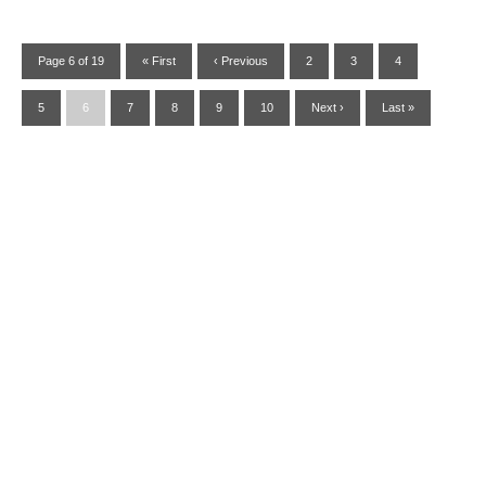
Page 6 of 19
« First
‹ Previous
2
3
4
5
6
7
8
9
10
Next ›
Last »