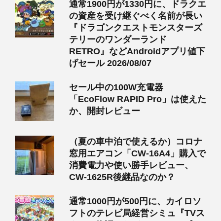
通常1900円が1330円に、ドラクエ
の資産を受け継ぐべく名前が長い
『ドラゴンクエストモンスターズ
テリーのワンダーランド
RETRO』などAndroidアプリ値下
げセール 2026/08/07
セール中の100W充電器
「EcoFlow RAPID Pro」は使えた
か、開封レビュー
（夏の車中泊で使えるか）コロナ
窓用エアコン「CW-16A4」購入で
消費電力や使い勝手レビュー、
CW-1625R後継品なのか？
通常1000円が500円に、カイロソ
フトのテレビ局経営シミュ『TVス