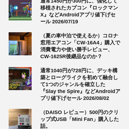
通常1450円が300円に、強化して
移植されたカプコン『ロックマン
X』などAndroidアプリ値下げセ
ール 2026/07/19
（夏の車中泊で使えるか）コロナ
窓用エアコン「CW-16A4」購入で
消費電力や使い勝手レビュー、
CW-1625R後継品なのか？
通常1040円が728円に、デッキ構
築とローグライクを初めて融合し
て1つのジャンルを確立した
『Slay the Spire』などAndroidア
プリ値下げセール 2026/08/02
（DAISO レビュー）500円のクリ
ップ式USB「Mini Fan」購入した
話。