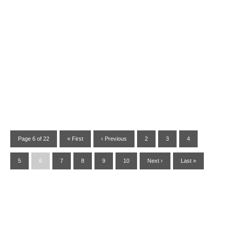
Page 6 of 22
« First
‹ Previous
2
3
4
5
6
7
8
9
10
Next ›
Last »