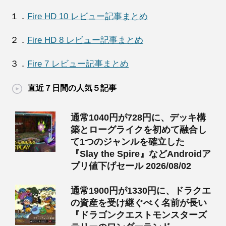
１．
Fire HD 10 レビュー記事まとめ
２．
Fire HD 8 レビュー記事まとめ
３．
Fire 7 レビュー記事まとめ
直近７日間の人気５記事
通常1040円が728円に、デッキ構
築とローグライクを初めて融合し
て1つのジャンルを確立した
『Slay the Spire』などAndroidア
プリ値下げセール 2026/08/02
通常1900円が1330円に、ドラクエ
の資産を受け継ぐべく名前が長い
『ドラゴンクエストモンスターズ