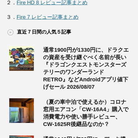
２．
Fire HD 8 レビュー記事まとめ
３．
Fire 7 レビュー記事まとめ
直近７日間の人気５記事
通常1900円が1330円に、ドラクエ
の資産を受け継ぐべく名前が長い
『ドラゴンクエストモンスターズ
テリーのワンダーランド
RETRO』などAndroidアプリ値下
げセール 2026/08/07
（夏の車中泊で使えるか）コロナ
窓用エアコン「CW-16A4」購入で
消費電力や使い勝手レビュー、
CW-1625R後継品なのか？