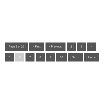
Page 6 of 20
« First
‹ Previous
2
3
4
5
6
7
8
9
10
Next ›
Last »