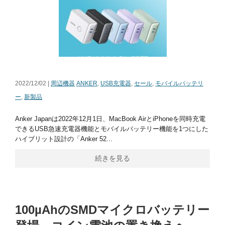
2022/12/02 |
周辺機器
ANKER
,
USB充電器
,
セール
,
モバイルバッテリ
ー
,
新製品
Anker Japanは2022年12月1日、MacBook AirとiPhoneを同時充電
できるUSB急速充電器機能とモバイルバッテリー機能を1つにした
ハイブリット設計の「Anker 52...
続きを見る
100µAhのSMDマイクロバッテリー