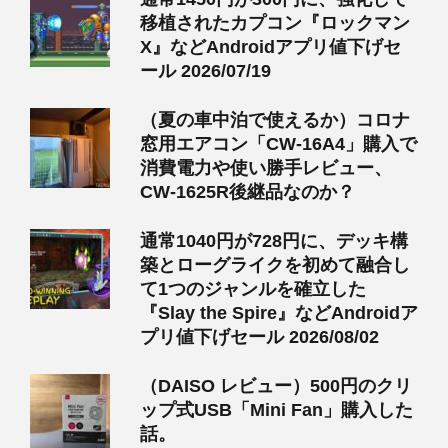
移植されたカプコン『ロックマン
X』などAndroidアプリ値下げセ
ール 2026/07/19
（夏の車中泊で使えるか）コロナ
窓用エアコン「CW-16A4」購入で
消費電力や使い勝手レビュー、
CW-1625R後継品なのか？
通常1040円が728円に、デッキ構
築とローグライクを初めて融合し
て1つのジャンルを確立した
『Slay the Spire』などAndroidア
プリ値下げセール 2026/08/02
（DAISO レビュー）500円のクリ
ップ式USB「Mini Fan」購入した
話。