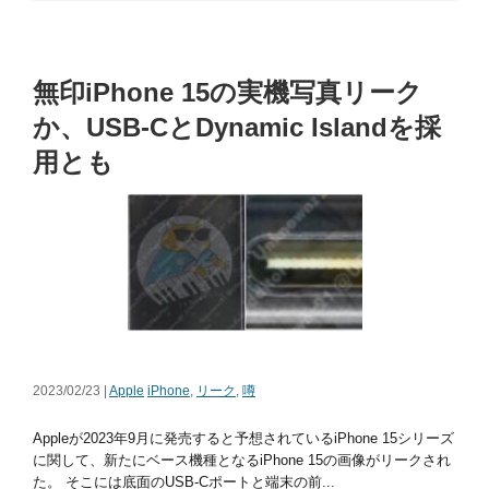
無印iPhone 15の実機写真リーク
か、USB-CとDynamic Islandを採
用とも
2023/02/23 |
Apple
iPhone
,
リーク
,
噂
Appleが2023年9月に発売すると予想されているiPhone 15シリーズ
に関して、新たにベース機種となるiPhone 15の画像がリークされ
た。 そこには底面のUSB-Cポートと端末の前...