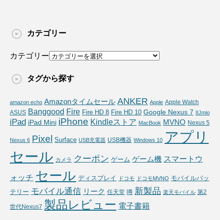
カテゴリー
カテゴリー
タグから探す
ANKER
Amazonタイムセール
Apple Watch
amazon echo
Apple
Fire
Banggood
Google Nexus 7
Fire HD 10
ASUS
Fire HD 8
IIJmio
iPhone
iPad
Kindleストア
MVNO
iPad Mini
Nexus 5
MacBook
アプリ
Pixel
Surface
USB機器
Nexus 6
USB充電器
Windows 10
セール
クーポン
スマートウ
ゲーム機
ゲーム
カメラ
セール
ォッチ
ディスプレイ
モバイルバッ
ドコモ
ドコモMVNO
新製品
モバイル通信
リーク
テリー
任天堂
噂
第2
楽天モバイル
製品レビュー
電子書籍
世代Nexus7