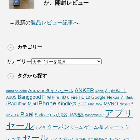
か、開封レビュー
→最新の
製品レビュー記事
へ
カテゴリー
カテゴリー
タグから探す
ANKER
Amazonタイムセール
Apple Watch
amazon echo
Apple
Fire
Banggood
Google Nexus 7
Fire HD 10
ASUS
Fire HD 8
IIJmio
iPhone
iPad
Kindleストア
MVNO
iPad Mini
Nexus 5
MacBook
アプリ
Pixel
Surface
USB機器
Nexus 6
USB充電器
Windows 10
セール
クーポン
スマートウ
ゲーム機
ゲーム
カメラ
セール
ォッチ
ディスプレイ
モバイルバッ
ドコモ
ドコモMVNO