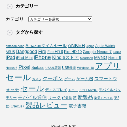
カテゴリー
カテゴリー
タグから探す
ANKER
Amazonタイムセール
Apple Watch
amazon echo
Apple
Fire
Banggood
Google Nexus 7
Fire HD 10
ASUS
Fire HD 8
IIJmio
iPhone
iPad
Kindleストア
MVNO
iPad Mini
Nexus 5
MacBook
アプリ
Pixel
Surface
USB機器
Nexus 6
USB充電器
Windows 10
セール
クーポン
スマートウ
ゲーム機
ゲーム
カメラ
セール
ォッチ
ディスプレイ
モバイルバッ
ドコモ
ドコモMVNO
新製品
モバイル通信
リーク
テリー
任天堂
噂
第2
楽天モバイル
製品レビュー
電子書籍
世代Nexus7
Kindleストア