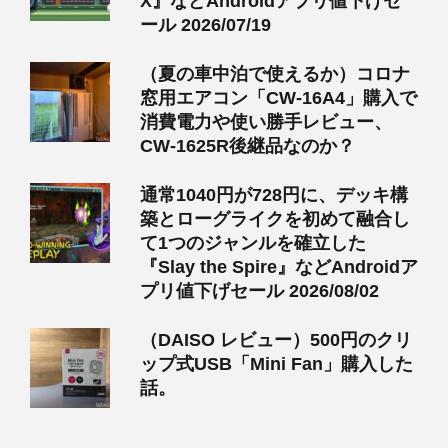
X』などAndroidアプリ値下げセ
ール 2026/07/19
（夏の車中泊で使えるか）コロナ
窓用エアコン「CW-16A4」購入で
消費電力や使い勝手レビュー、
CW-1625R後継品なのか？
通常1040円が728円に、デッキ構
築とローグライクを初めて融合し
て1つのジャンルを確立した
『Slay the Spire』などAndroidア
プリ値下げセール 2026/08/02
（DAISO レビュー）500円のクリ
ップ式USB「Mini Fan」購入した
話。