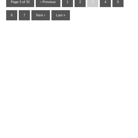
Page 3 of 33
‹ Previous
1
2
3
4
5
6
7
Next ›
Last »