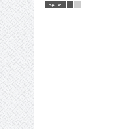
Page 2 of 2
1
2