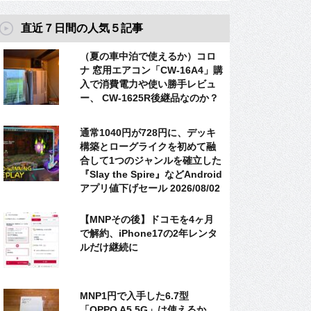
直近７日間の人気５記事
（夏の車中泊で使えるか）コロ
ナ 窓用エアコン「CW-16A4」購
入で消費電力や使い勝手レビュ
ー、 CW-1625R後継品なのか？
通常1040円が728円に、デッキ
構築とローグライクを初めて融
合して1つのジャンルを確立した
『Slay the Spire』などAndroid
アプリ値下げセール 2026/08/02
【MNPその後】ドコモを4ヶ月
で解約、iPhone17の2年レンタ
ルだけ継続に
MNP1円で入手した6.7型
「OPPO A5 5G」は使えるか、