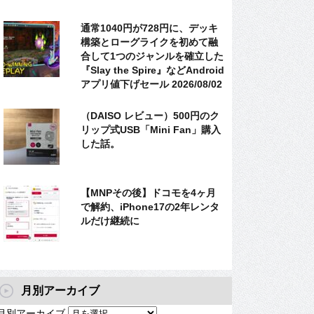
通常1040円が728円に、デッキ
構築とローグライクを初めて融
合して1つのジャンルを確立した
『Slay the Spire』などAndroid
アプリ値下げセール 2026/08/02
（DAISO レビュー）500円のク
リップ式USB「Mini Fan」購入
した話。
【MNPその後】ドコモを4ヶ月
で解約、iPhone17の2年レンタ
ルだけ継続に
月別アーカイブ
月別アーカイブ