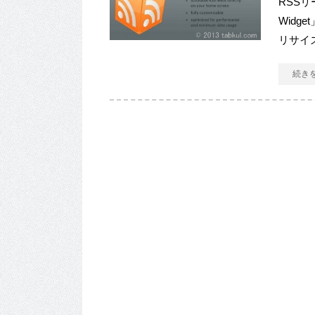
RSSリ
Widg
リサイズ
続き