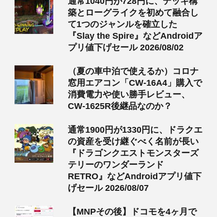
通常1040円が728円に、デッキ構
築とローグライクを初めて融合し
て1つのジャンルを確立した
『Slay the Spire』などAndroidア
プリ値下げセール 2026/08/02
（夏の車中泊で使えるか）コロナ
窓用エアコン「CW-16A4」購入で
消費電力や使い勝手レビュー、
CW-1625R後継品なのか？
通常1900円が1330円に、ドラクエ
の資産を受け継ぐべく名前が長い
『ドラゴンクエストモンスターズ
テリーのワンダーランド
RETRO』などAndroidアプリ値下
げセール 2026/08/07
【MNPその後】ドコモを4ヶ月で