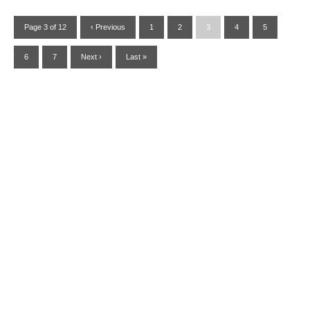
Page 3 of 12
‹ Previous
1
2
3
4
5
6
7
Next ›
Last »