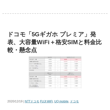
ドコモ「5Gギガホ プレミア」発
表、大容量WiFi＋格安SIMと料金比
較・懸念点
2020/12/19 |
NTTドコモ
FUJI WiFi
,
UQ mobile
,
ドコモ