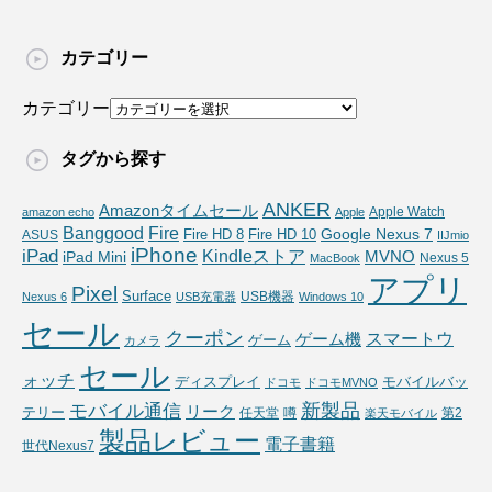
カテゴリー
カテゴリー
タグから探す
ANKER
Amazonタイムセール
Apple Watch
amazon echo
Apple
Fire
Banggood
Google Nexus 7
Fire HD 10
ASUS
Fire HD 8
IIJmio
iPhone
iPad
Kindleストア
MVNO
iPad Mini
Nexus 5
MacBook
アプリ
Pixel
Surface
USB機器
Nexus 6
USB充電器
Windows 10
セール
クーポン
スマートウ
ゲーム機
ゲーム
カメラ
セール
ォッチ
ディスプレイ
モバイルバッ
ドコモ
ドコモMVNO
新製品
モバイル通信
リーク
テリー
任天堂
噂
第2
楽天モバイル
製品レビュー
電子書籍
世代Nexus7