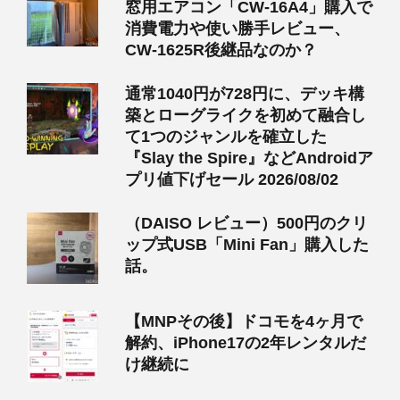
窓用エアコン「CW-16A4」購入で
消費電力や使い勝手レビュー、
CW-1625R後継品なのか？
通常1040円が728円に、デッキ構
築とローグライクを初めて融合し
て1つのジャンルを確立した
『Slay the Spire』などAndroidア
プリ値下げセール 2026/08/02
（DAISO レビュー）500円のクリ
ップ式USB「Mini Fan」購入した
話。
【MNPその後】ドコモを4ヶ月で
解約、iPhone17の2年レンタルだ
け継続に