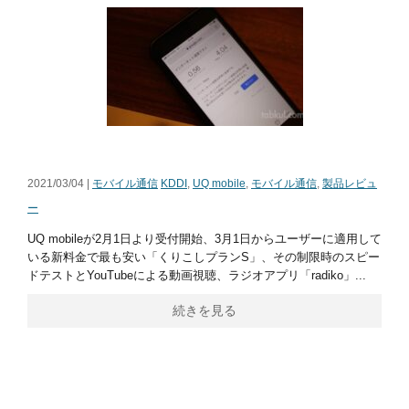
2021/03/04 |
モバイル通信
KDDI
,
UQ mobile
,
モバイル通信
,
製品レビュ
ー
UQ mobileが2月1日より受付開始、3月1日からユーザーに適用して
いる新料金で最も安い「くりこしプランS」、その制限時のスピー
ドテストとYouTubeによる動画視聴、ラジオアプリ「radiko」...
続きを見る