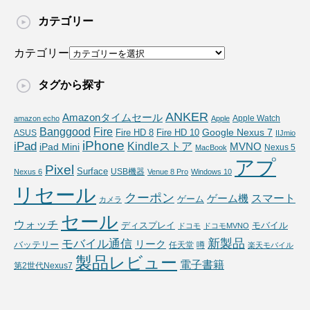
カテゴリー
カテゴリー
タグから探す
ANKER
Amazonタイムセール
Apple Watch
amazon echo
Apple
Fire
Banggood
Google Nexus 7
Fire HD 10
ASUS
Fire HD 8
IIJmio
iPhone
iPad
Kindleストア
MVNO
iPad Mini
Nexus 5
MacBook
アプ
Pixel
Surface
USB機器
Nexus 6
Venue 8 Pro
Windows 10
リセール
クーポン
スマート
ゲーム機
ゲーム
カメラ
セール
ウォッチ
ディスプレイ
モバイル
ドコモ
ドコモMVNO
新製品
モバイル通信
リーク
バッテリー
任天堂
噂
楽天モバイル
製品レビュー
電子書籍
第2世代Nexus7