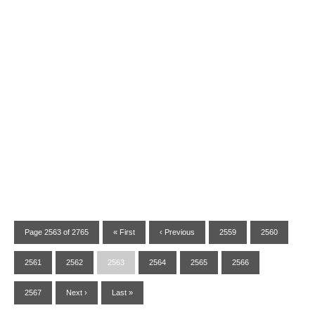
Page 2563 of 2765
« First
‹ Previous
2559
2560
2561
2562
2563
2564
2565
2566
2567
Next ›
Last »