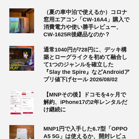
（夏の車中泊で使えるか）コロナ
窓用エアコン「CW-16A4」購入で
消費電力や使い勝手レビュー、
CW-1625R後継品なのか？
通常1040円が728円に、デッキ構
築とローグライクを初めて融合し
て1つのジャンルを確立した
『Slay the Spire』などAndroidア
プリ値下げセール 2026/08/02
【MNPその後】ドコモを4ヶ月で
解約、iPhone17の2年レンタルだ
け継続に
MNP1円で入手した6.7型「OPPO
A5 5G」は使えるか、開封レビュ