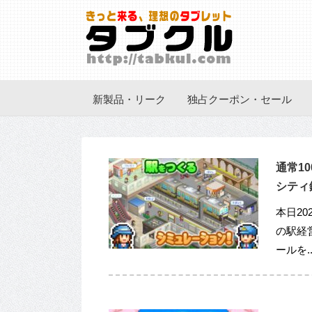
新製品・リーク
独占クーポン・セール
通常1
シティ鉄
本日20
の駅経営
ールを..