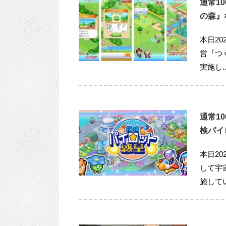
通常1
の森』な
本日20
営『つく
実施し..
通常1
検パイロ
本日20
して宇
施してい