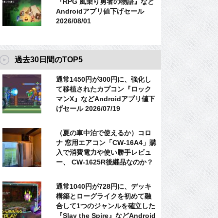
『RPG 風乗り勇者の物語』など
Androidアプリ値下げセール
2026/08/01
過去30日間のTOP5
通常1450円が300円に、強化し
て移植されたカプコン『ロック
マンX』などAndroidアプリ値下
げセール 2026/07/19
（夏の車中泊で使えるか）コロ
ナ 窓用エアコン「CW-16A4」購
入で消費電力や使い勝手レビュ
ー、 CW-1625R後継品なのか？
通常1040円が728円に、デッキ
構築とローグライクを初めて融
合して1つのジャンルを確立した
『Slay the Spire』などAndroid