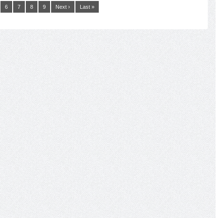
6
7
8
9
Next ›
Last »