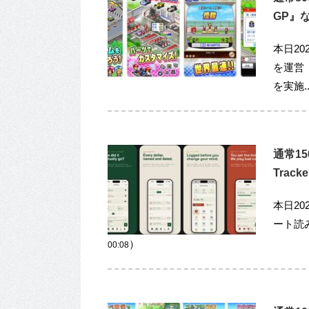
GP』な
本日20
を運営『
を実施..
通常1
Track
本日20
ート読み取り
）
00:08