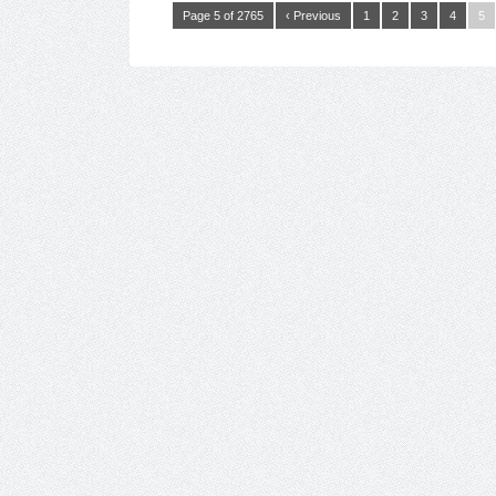
Page 5 of 2765
‹ Previous
1
2
3
4
5