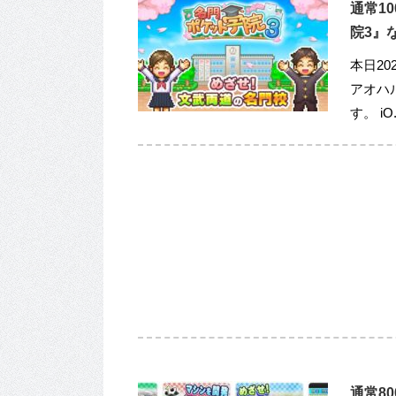
通常1
院3』な
本日20
アオハ
す。 iO.
通常8