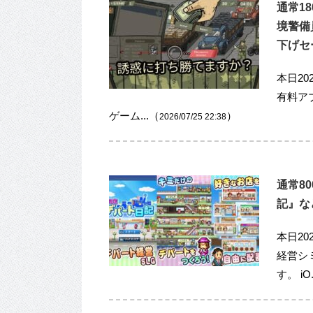
通常1
境警備員
下げセール
本日202
有料ア
ゲーム...（
）
2026/07/25 22:38
通常8
記』など
本日20
経営シ
す。 iO.