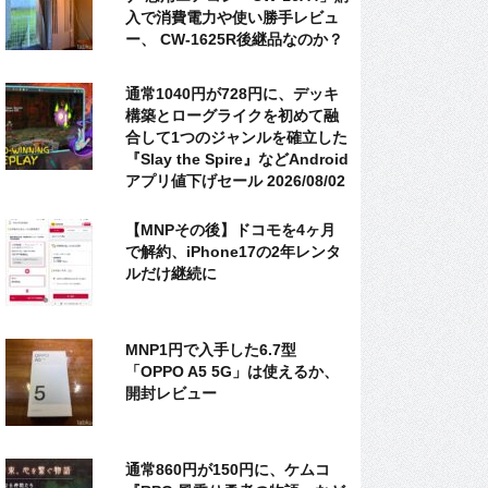
入で消費電力や使い勝手レビュ
ー、 CW-1625R後継品なのか？
通常1040円が728円に、デッキ
構築とローグライクを初めて融
合して1つのジャンルを確立した
『Slay the Spire』などAndroid
アプリ値下げセール 2026/08/02
【MNPその後】ドコモを4ヶ月
で解約、iPhone17の2年レンタ
ルだけ継続に
MNP1円で入手した6.7型
「OPPO A5 5G」は使えるか、
開封レビュー
通常860円が150円に、ケムコ