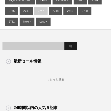
Page 2747 of 2766
« First
‹ Previous
2743
2744
2745
2746
2747
2748
2749
2750
2751
Next ›
Last »
最新セール情報
→もっと見る
24時間以内の人気５記事