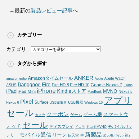
→最新の
製品レビュー記事
へ
カテゴリー
カテゴリー
タグから探す
ANKER
Amazonタイムセール
Apple Watch
amazon echo
Apple
Fire
Banggood
Google Nexus 7
Fire HD 10
ASUS
Fire HD 8
IIJmio
iPhone
iPad
Kindleストア
MVNO
iPad Mini
Nexus 5
MacBook
アプリ
Pixel
Surface
USB機器
Nexus 6
USB充電器
Windows 10
セール
クーポン
スマートウ
ゲーム機
ゲーム
カメラ
セール
ォッチ
ディスプレイ
モバイルバッ
ドコモ
ドコモMVNO
新製品
モバイル通信
リーク
テリー
任天堂
噂
第2
楽天モバイル