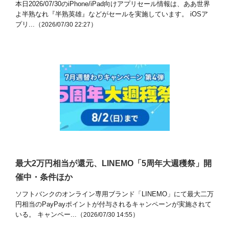
本日2026/07/30のiPhone/iPad向けアプリセール情報は、ああ世界
よ半熟なれ『半熟英雄』などがセールを実施しています。 iOSア
プリ...（
）
2026/07/30 22:27
最大2万円相当が還元、LINEMO「5周年大週穫祭」開
催中・条件ほか
ソフトバンクのオンライン専用ブランド「LINEMO」にて最大二万
円相当のPayPayポイントが付与されるキャンペーンが実施されて
いる。 キャンペー...（
）
2026/07/30 14:55