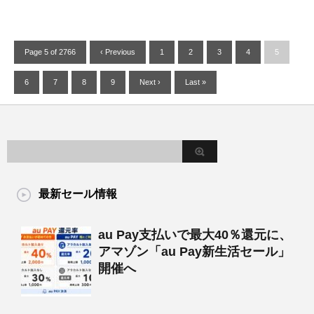
Page 5 of 2766
‹ Previous
1
2
3
4
5
6
7
8
9
Next ›
Last »
最新セール情報
au Pay支払いで最大40％還元に、
アマゾン「au Pay新生活セール」
開催へ