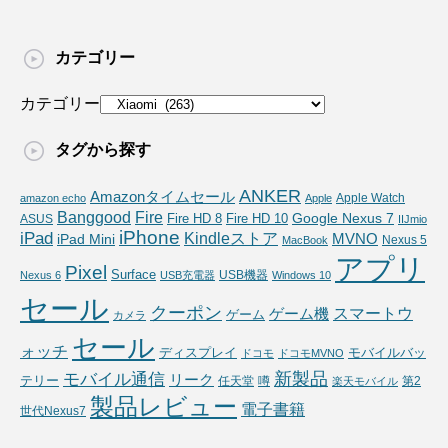
カテゴリー
カテゴリー
タグから探す
ANKER
Amazonタイムセール
Apple Watch
amazon echo
Apple
Fire
Banggood
Google Nexus 7
Fire HD 10
ASUS
Fire HD 8
IIJmio
iPhone
iPad
Kindleストア
MVNO
iPad Mini
Nexus 5
MacBook
アプリ
Pixel
Surface
USB機器
Nexus 6
USB充電器
Windows 10
セール
クーポン
スマートウ
ゲーム機
ゲーム
カメラ
セール
ォッチ
ディスプレイ
モバイルバッ
ドコモ
ドコモMVNO
新製品
モバイル通信
リーク
テリー
任天堂
噂
第2
楽天モバイル
製品レビュー
電子書籍
世代Nexus7