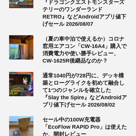
『ドラゴンクエストモンスターズ
テリーのワンダーランド
RETRO』などAndroidアプリ値下
げセール 2026/08/07
（夏の車中泊で使えるか）コロナ
窓用エアコン「CW-16A4」購入で
消費電力や使い勝手レビュー、
CW-1625R後継品なのか？
通常1040円が728円に、デッキ構
築とローグライクを初めて融合し
て1つのジャンルを確立した
『Slay the Spire』などAndroidア
プリ値下げセール 2026/08/02
セール中の100W充電器
「EcoFlow RAPID Pro」は使えた
か、開封レビュー