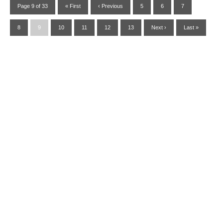
Page 9 of 33
« First
‹ Previous
5
6
7
8
9
10
11
12
13
Next ›
Last »