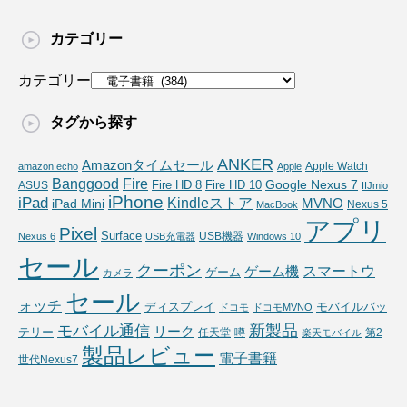
カテゴリー
カテゴリー
タグから探す
ANKER
Amazonタイムセール
Apple Watch
amazon echo
Apple
Fire
Banggood
Google Nexus 7
Fire HD 10
ASUS
Fire HD 8
IIJmio
iPhone
iPad
Kindleストア
MVNO
iPad Mini
Nexus 5
MacBook
アプリ
Pixel
Surface
USB機器
Nexus 6
USB充電器
Windows 10
セール
クーポン
スマートウ
ゲーム機
ゲーム
カメラ
セール
ォッチ
ディスプレイ
モバイルバッ
ドコモ
ドコモMVNO
新製品
モバイル通信
リーク
テリー
任天堂
噂
第2
楽天モバイル
製品レビュー
電子書籍
世代Nexus7