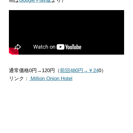
画は
Google Play版
より）
通常価格0円→120円（
前回480円→￥24
0）
リンク：
Million Onion Hotel