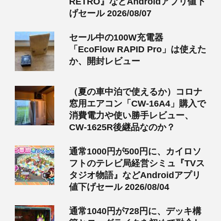
RETRO』などAndroidアプリ値下
げセール 2026/08/07
セール中の100W充電器
「EcoFlow RAPID Pro」は使えた
か、開封レビュー
（夏の車中泊で使えるか）コロナ
窓用エアコン「CW-16A4」購入で
消費電力や使い勝手レビュー、
CW-1625R後継品なのか？
通常1000円が500円に、カイロソ
フトのテレビ局経営シミュ『TVス
タジオ物語』などAndroidアプリ
値下げセール 2026/08/04
通常1040円が728円に、デッキ構