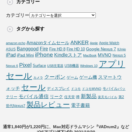
カテゴリー
カテゴリー
タグから探す
ANKER
Amazonタイムセール
Apple Watch
amazon echo
Apple
Fire
Banggood
Google Nexus 7
Fire HD 10
ASUS
Fire HD 8
IIJmio
iPhone
iPad
Kindleストア
MVNO
iPad Mini
Nexus 5
MacBook
アプリ
Pixel
Surface
USB機器
Nexus 6
USB充電器
Windows 10
セール
クーポン
スマートウ
ゲーム機
ゲーム
カメラ
セール
ォッチ
ディスプレイ
モバイルバッ
ドコモ
ドコモMVNO
新製品
モバイル通信
リーク
テリー
任天堂
噂
第2
楽天モバイル
製品レビュー
電子書籍
世代Nexus7
通常1,840円が1,220円に、Mac対応ドラムマシン『VADrum2』など
iOSアプリ値下げ中 2021/10/30