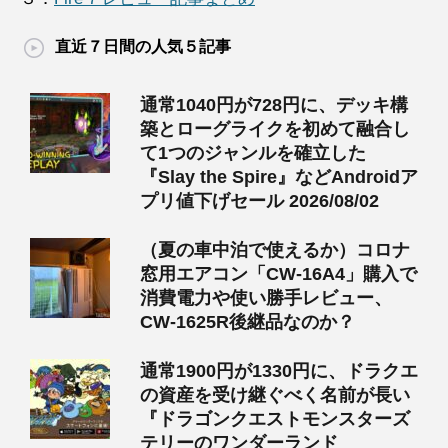
直近７日間の人気５記事
通常1040円が728円に、デッキ構
築とローグライクを初めて融合し
て1つのジャンルを確立した
『Slay the Spire』などAndroidア
プリ値下げセール 2026/08/02
（夏の車中泊で使えるか）コロナ
窓用エアコン「CW-16A4」購入で
消費電力や使い勝手レビュー、
CW-1625R後継品なのか？
通常1900円が1330円に、ドラクエ
の資産を受け継ぐべく名前が長い
『ドラゴンクエストモンスターズ
テリーのワンダーランド