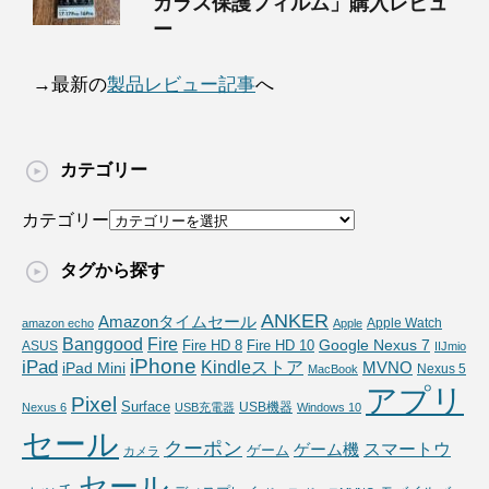
ガラス保護フィルム」購入レビュ
ー
→最新の
製品レビュー記事
へ
カテゴリー
カテゴリー
タグから探す
ANKER
Amazonタイムセール
Apple Watch
amazon echo
Apple
Fire
Banggood
Google Nexus 7
Fire HD 10
ASUS
Fire HD 8
IIJmio
iPhone
iPad
Kindleストア
MVNO
iPad Mini
Nexus 5
MacBook
アプリ
Pixel
Surface
USB機器
Nexus 6
USB充電器
Windows 10
セール
クーポン
スマートウ
ゲーム機
ゲーム
カメラ
セール