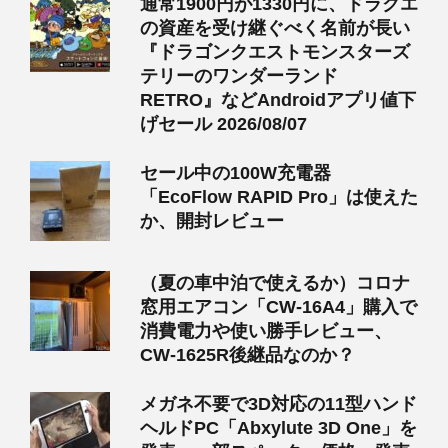
通常1900円が1330円に、ドラクエ
の資産を受け継ぐべく名前が長い
『ドラゴンクエストモンスターズ
テリーのワンダーランド
RETRO』などAndroidアプリ値下
げセール 2026/08/07
セール中の100W充電器
「EcoFlow RAPID Pro」は使えた
か、開封レビュー
（夏の車中泊で使えるか）コロナ
窓用エアコン「CW-16A4」購入で
消費電力や使い勝手レビュー、
CW-1625R後継品なのか？
メガネ不要で3D対応の11型ハンド
ヘルドPC「Abxylute 3D One」を