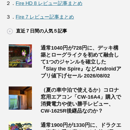
２．
Fire HD 8 レビュー記事まとめ
３．
Fire 7 レビュー記事まとめ
直近７日間の人気５記事
通常1040円が728円に、デッキ構
築とローグライクを初めて融合し
て1つのジャンルを確立した
『Slay the Spire』などAndroidア
プリ値下げセール 2026/08/02
（夏の車中泊で使えるか）コロナ
窓用エアコン「CW-16A4」購入で
消費電力や使い勝手レビュー、
CW-1625R後継品なのか？
通常1900円が1330円に、ドラクエ