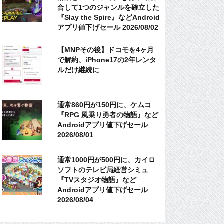
合して1つのジャンルを確立した
『Slay the Spire』などAndroid
アプリ値下げセール 2026/08/02
【MNPその後】ドコモを4ヶ月
で解約、iPhone17の2年レンタ
ルだけ継続に
通常860円が150円に、ケムコ
『RPG 風乗り勇者の物語』など
Androidアプリ値下げセール
2026/08/01
通常1000円が500円に、カイロ
ソフトのテレビ局経営シミュ
『TVスタジオ物語』など
Androidアプリ値下げセール
2026/08/04