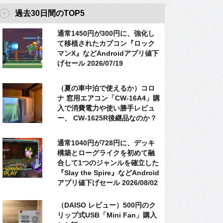
過去30日間のTOP5
通常1450円が300円に、強化し
て移植されたカプコン『ロック
マンX』などAndroidアプリ値下
げセール 2026/07/19
（夏の車中泊で使えるか）コロ
ナ 窓用エアコン「CW-16A4」購
入で消費電力や使い勝手レビュ
ー、 CW-1625R後継品なのか？
通常1040円が728円に、デッキ
構築とローグライクを初めて融
合して1つのジャンルを確立した
『Slay the Spire』などAndroid
アプリ値下げセール 2026/08/02
（DAISO レビュー）500円のク
リップ式USB「Mini Fan」購入