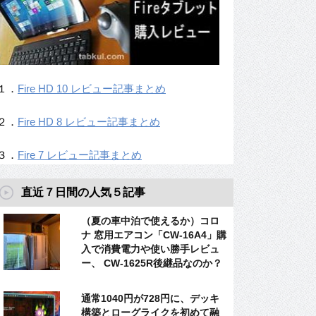
１．
Fire HD 10 レビュー記事まとめ
２．
Fire HD 8 レビュー記事まとめ
３．
Fire 7 レビュー記事まとめ
直近７日間の人気５記事
（夏の車中泊で使えるか）コロ
ナ 窓用エアコン「CW-16A4」購
入で消費電力や使い勝手レビュ
ー、 CW-1625R後継品なのか？
通常1040円が728円に、デッキ
構築とローグライクを初めて融