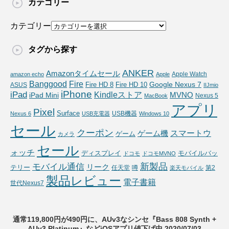
カテゴリー
カテゴリー
タグから探す
ANKER
Amazonタイムセール
Apple Watch
amazon echo
Apple
Fire
Banggood
Google Nexus 7
Fire HD 10
ASUS
Fire HD 8
IIJmio
iPhone
iPad
Kindleストア
MVNO
iPad Mini
Nexus 5
MacBook
アプリ
Pixel
Surface
USB機器
Nexus 6
USB充電器
Windows 10
セール
クーポン
スマートウ
ゲーム機
ゲーム
カメラ
セール
ォッチ
ディスプレイ
モバイルバッ
ドコモ
ドコモMVNO
新製品
モバイル通信
リーク
テリー
任天堂
噂
第2
楽天モバイル
製品レビュー
電子書籍
世代Nexus7
通常119,800円が490円に、AUv3なシンセ『Bass 808 Synth +
AUv3 Platinum』などiOSアプリ値下げ中 2020/07/03