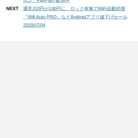
ポン、PayPalが配布中
NEXT
通常210円が130円に、ロック有無でWiFi自動切替
『Wifi Auto PRO』などAndroidアプリ値下げセール
2020/07/04