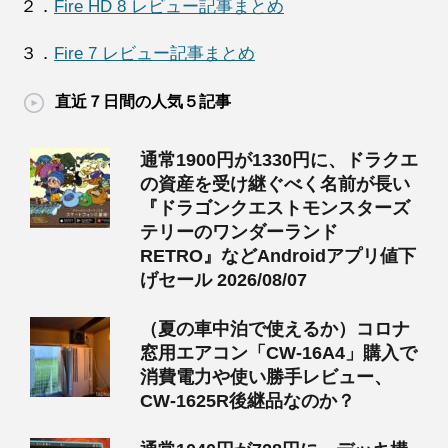
２．
Fire HD 8 レビュー記事まとめ
３．
Fire 7 レビュー記事まとめ
直近７日間の人気５記事
通常1900円が1330円に、ドラクエ
の資産を受け継ぐべく名前が長い
『ドラゴンクエストモンスターズ
テリーのワンダーランド
RETRO』などAndroidアプリ値下
げセール 2026/08/07
（夏の車中泊で使えるか）コロナ
窓用エアコン「CW-16A4」購入で
消費電力や使い勝手レビュー、
CW-1625R後継品なのか？