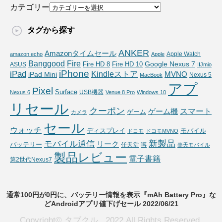
カテゴリー
タグから探す
ANKER
Amazonタイムセール
Apple Watch
amazon echo
Apple
Fire
Banggood
Google Nexus 7
Fire HD 10
ASUS
Fire HD 8
IIJmio
iPhone
iPad
Kindleストア
MVNO
iPad Mini
Nexus 5
MacBook
アプ
Pixel
Surface
USB機器
Nexus 6
Venue 8 Pro
Windows 10
リセール
クーポン
スマート
ゲーム機
ゲーム
カメラ
セール
ウォッチ
ディスプレイ
モバイル
ドコモ
ドコモMVNO
新製品
モバイル通信
リーク
バッテリー
任天堂
噂
楽天モバイル
製品レビュー
電子書籍
第2世代Nexus7
通常100円が0円に、バッテリー情報を表示『mAh Battery Pro』な
どAndroidアプリ値下げセール 2022/06/21
Copyright© タブクル , 2022 All Rights Reserved.