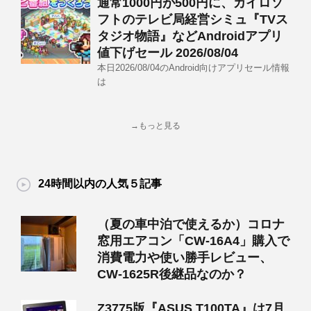
通常1000円が500円に、カイロソ
フトのテレビ局経営シミュ『TVス
タジオ物語』などAndroidアプリ
値下げセール 2026/08/04
本日2026/08/04のAndroid向けアプリセール情報
は
→もっと見る
24時間以内の人気５記事
（夏の車中泊で使えるか）コロナ
窓用エアコン「CW-16A4」購入で
消費電力や使い勝手レビュー、
CW-1625R後継品なのか？
Z3775版『ASUS T100TA』は7月