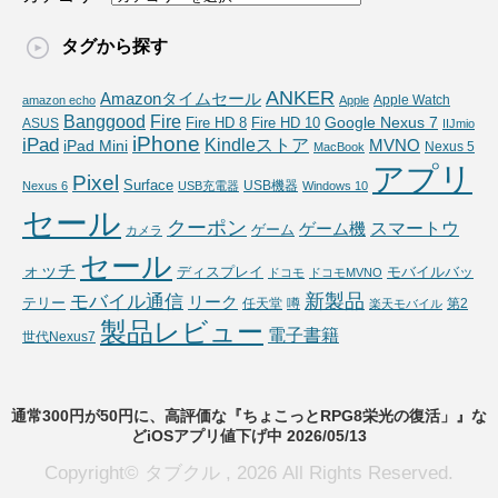
タグから探す
ANKER
Amazonタイムセール
Apple Watch
amazon echo
Apple
Fire
Banggood
Google Nexus 7
Fire HD 10
ASUS
Fire HD 8
IIJmio
iPhone
iPad
Kindleストア
MVNO
iPad Mini
Nexus 5
MacBook
アプリ
Pixel
Surface
USB機器
Nexus 6
USB充電器
Windows 10
セール
クーポン
スマートウ
ゲーム機
ゲーム
カメラ
セール
ォッチ
ディスプレイ
モバイルバッ
ドコモ
ドコモMVNO
新製品
モバイル通信
リーク
テリー
任天堂
噂
第2
楽天モバイル
製品レビュー
電子書籍
世代Nexus7
通常300円が50円に、高評価な『ちょこっとRPG8栄光の復活」』な
どiOSアプリ値下げ中 2026/05/13
Copyright© タブクル , 2026 All Rights Reserved.