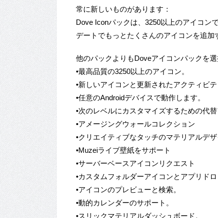
常に新しいものがあります：
Dove Iconパックは、3250以上のア
デートでもっとたくさんのアイコンを追加
他のパックよりもDoveアイコンパックを
•最高品質の3250以上のアイコン。
•新しいアイコンと更新されたアクティビ
•任意のAndroidデバイスで動作します。
•次のレベルにカスタマイズするための代
•アメージングウォールコレクション
•クリエイティブなタッチのマテリアルデザ
•Muzeiライブ壁紙をサポート
•サーバーベースアイコンリクエスト
•カスタムフォルダーアイコンとアプリド
•アイコンのプレビューと検索。
•動的カレンダーのサポート。
•スリックマテリアルダッシュボード。