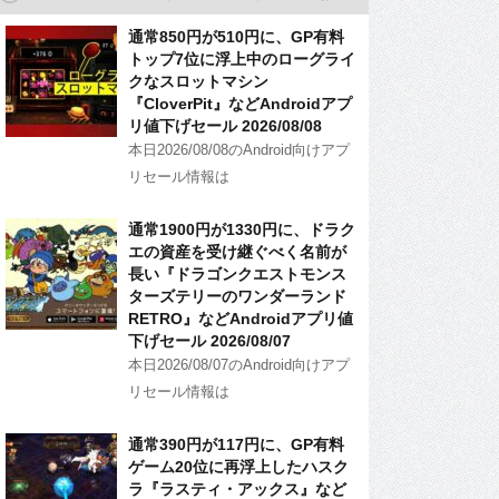
通常850円が510円に、GP有料
トップ7位に浮上中のローグライ
クなスロットマシン
『CloverPit』などAndroidアプ
リ値下げセール 2026/08/08
本日2026/08/08のAndroid向けアプ
リセール情報は
通常1900円が1330円に、ドラク
エの資産を受け継ぐべく名前が
長い『ドラゴンクエストモンス
ターズテリーのワンダーランド
RETRO』などAndroidアプリ値
下げセール 2026/08/07
本日2026/08/07のAndroid向けアプ
リセール情報は
通常390円が117円に、GP有料
ゲーム20位に再浮上したハスク
ラ『ラスティ・アックス』など