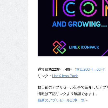
通常価格220円→40円（
前回260円→60円
）
リンク：
LineX Icon Pack
数日前のアプリセール記事で紹介したアプ
情報は下記リンクより確認できます。
最新のアプリセール記事一覧
へ