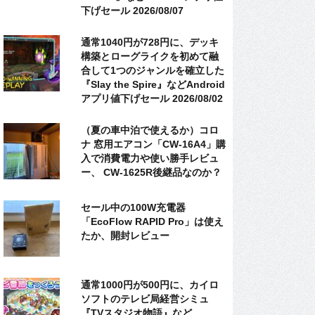
下げセール 2026/08/07
通常1040円が728円に、デッキ
構築とローグライクを初めて融
合して1つのジャンルを確立した
『Slay the Spire』などAndroid
アプリ値下げセール 2026/08/02
（夏の車中泊で使えるか）コロ
ナ 窓用エアコン「CW-16A4」購
入で消費電力や使い勝手レビュ
ー、 CW-1625R後継品なのか？
セール中の100W充電器
「EcoFlow RAPID Pro」は使え
たか、開封レビュー
通常1000円が500円に、カイロ
ソフトのテレビ局経営シミュ
『TVスタジオ物語』など