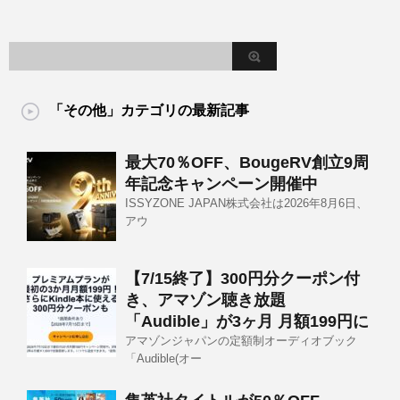
「その他」カテゴリの最新記事
最大70％OFF、BougeRV創立9周
年記念キャンペーン開催中
ISSYZONE JAPAN株式会社は2026年8月6日、
アウ
【7/15終了】300円分クーポン付
き、アマゾン聴き放題
「Audible」が3ヶ月 月額199円に
アマゾンジャパンの定額制オーディオブック
「Audible(オー