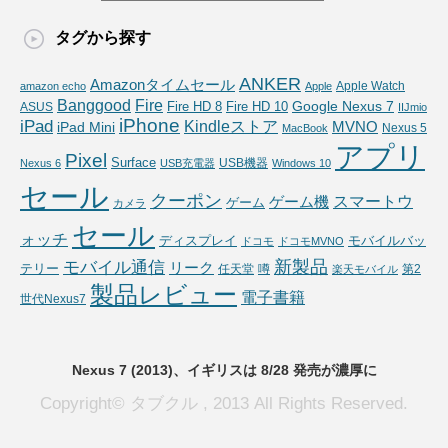
タグから探す
ANKER
Amazonタイムセール
Apple Watch
amazon echo
Apple
Fire
Banggood
Google Nexus 7
Fire HD 10
ASUS
Fire HD 8
IIJmio
iPhone
iPad
Kindleストア
MVNO
iPad Mini
Nexus 5
MacBook
アプリ
Pixel
Surface
USB機器
Nexus 6
USB充電器
Windows 10
セール
クーポン
スマートウ
ゲーム機
ゲーム
カメラ
セール
ォッチ
ディスプレイ
モバイルバッ
ドコモ
ドコモMVNO
新製品
モバイル通信
リーク
テリー
任天堂
噂
第2
楽天モバイル
製品レビュー
電子書籍
世代Nexus7
Nexus 7 (2013)、イギリスは 8/28 発売が濃厚に
Copyright© タブクル , 2013 All Rights Reserved.