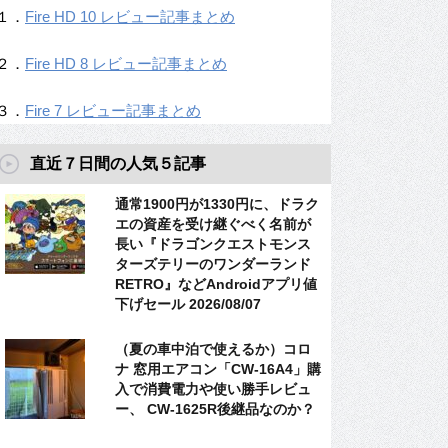
１．
Fire HD 10 レビュー記事まとめ
２．
Fire HD 8 レビュー記事まとめ
３．
Fire 7 レビュー記事まとめ
直近７日間の人気５記事
通常1900円が1330円に、ドラク
エの資産を受け継ぐべく名前が
長い『ドラゴンクエストモンス
ターズテリーのワンダーランド
RETRO』などAndroidアプリ値
下げセール 2026/08/07
（夏の車中泊で使えるか）コロ
ナ 窓用エアコン「CW-16A4」購
入で消費電力や使い勝手レビュ
ー、 CW-1625R後継品なのか？