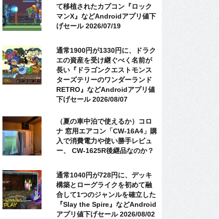
て移植されたカプコン『ロック
マンX』などAndroidアプリ値下
げセール 2026/07/19
通常1900円が1330円に、ドラク
エの資産を受け継ぐべく名前が
長い『ドラゴンクエストモンス
ターズテリーのワンダーランド
RETRO』などAndroidアプリ値
下げセール 2026/08/07
（夏の車中泊で使えるか）コロ
ナ 窓用エアコン「CW-16A4」購
入で消費電力や使い勝手レビュ
ー、 CW-1625R後継品なのか？
通常1040円が728円に、デッキ
構築とローグライクを初めて融
合して1つのジャンルを確立した
『Slay the Spire』などAndroid
アプリ値下げセール 2026/08/02