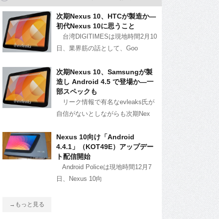
次期Nexus 10、HTCが製造か―
初代Nexus 10に思うこと
台湾DIGITIMESは現地時間2月10
日、業界筋の話として、Goo
次期Nexus 10、Samsungが製
造し Android 4.5 で登場か―一
部スペックも
リーク情報で有名なevleaks氏が
自信がないとしながらも次期Nex
Nexus 10向け「Android
4.4.1」（KOT49E）アップデー
ト配信開始
Android Policeは現地時間12月7
日、Nexus 10向
→もっと見る