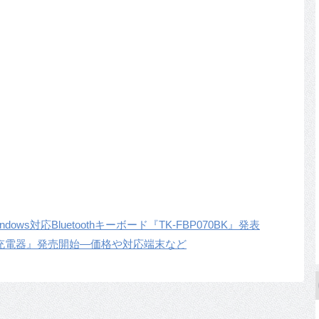
dows対応Bluetoothキーボード『TK-FBP070BK』発表
ヤレス充電器』発売開始―価格や対応端末など