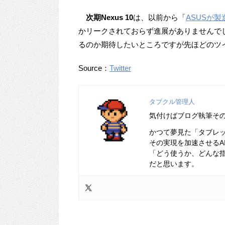
次期Nexus 10
は、以前から「
ASUSが製
かリークされておらず進展がありませんでした
るのか期待したいところですが先ほどのツ
Source：
Twitter
タブクル管理人
気付けばブログ執筆そ
かつて夢見た「タブレ
その実現を加速させるA
「どう使うか、どんな
だと思います。