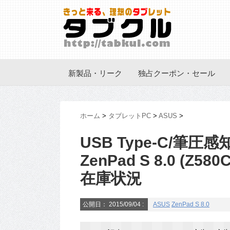
新製品・リーク
独占クーポン・セール
ホーム
>
タブレットPC
>
ASUS
>
USB Type-C/筆圧
ZenPad S 8.0 (
在庫状況
公開日：
2015/09/04
:
ASUS
ZenPad S 8.0