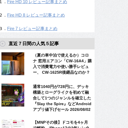
１．
Fire HD 10 レビュー記事まとめ
２．
Fire HD 8 レビュー記事まとめ
３．
Fire 7 レビュー記事まとめ
直近７日間の人気５記事
（夏の車中泊で使えるか）コロ
ナ 窓用エアコン「CW-16A4」購
入で消費電力や使い勝手レビュ
ー、 CW-1625R後継品なのか？
通常1040円が728円に、デッキ
構築とローグライクを初めて融
合して1つのジャンルを確立した
『Slay the Spire』などAndroid
アプリ値下げセール 2026/08/02
【MNPその後】ドコモを4ヶ月