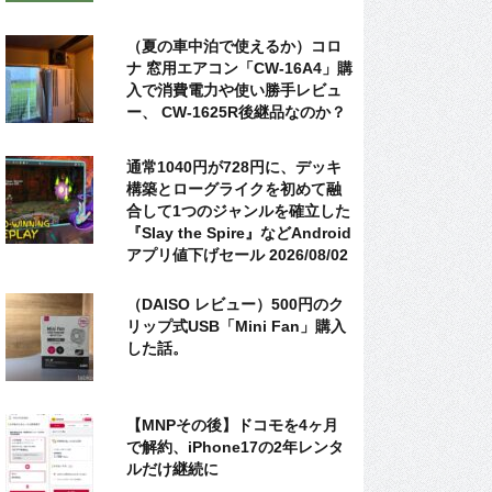
（夏の車中泊で使えるか）コロ
ナ 窓用エアコン「CW-16A4」購
入で消費電力や使い勝手レビュ
ー、 CW-1625R後継品なのか？
通常1040円が728円に、デッキ
構築とローグライクを初めて融
合して1つのジャンルを確立した
『Slay the Spire』などAndroid
アプリ値下げセール 2026/08/02
（DAISO レビュー）500円のク
リップ式USB「Mini Fan」購入
した話。
【MNPその後】ドコモを4ヶ月
で解約、iPhone17の2年レンタ
ルだけ継続に