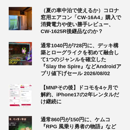
（夏の車中泊で使えるか）コロナ
窓用エアコン「CW-16A4」購入で
消費電力や使い勝手レビュー、
CW-1625R後継品なのか？
通常1040円が728円に、デッキ構
築とローグライクを初めて融合し
て1つのジャンルを確立した
『Slay the Spire』などAndroidア
プリ値下げセール 2026/08/02
【MNPその後】ドコモを4ヶ月で
解約、iPhone17の2年レンタルだ
け継続に
通常860円が150円に、ケムコ
『RPG 風乗り勇者の物語』など