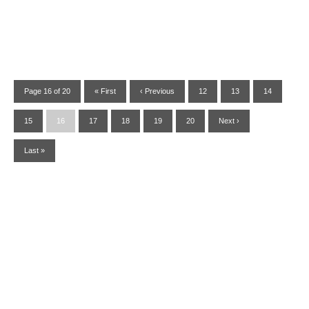
Page 16 of 20
« First
‹ Previous
12
13
14
15
16
17
18
19
20
Next ›
Last »