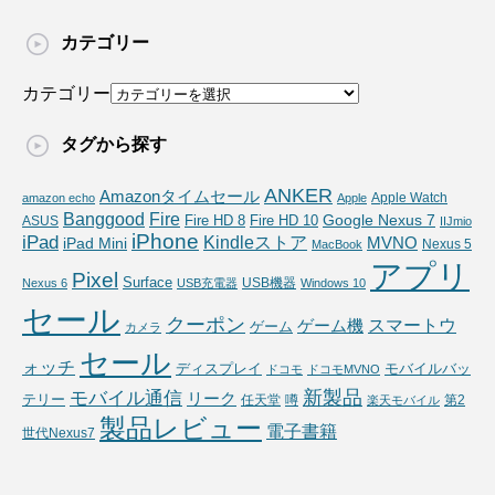
カテゴリー
カテゴリー
タグから探す
ANKER
Amazonタイムセール
Apple Watch
amazon echo
Apple
Fire
Banggood
Google Nexus 7
Fire HD 10
ASUS
Fire HD 8
IIJmio
iPhone
iPad
Kindleストア
MVNO
iPad Mini
Nexus 5
MacBook
アプリ
Pixel
Surface
USB機器
Nexus 6
USB充電器
Windows 10
セール
クーポン
スマートウ
ゲーム機
ゲーム
カメラ
セール
ォッチ
ディスプレイ
モバイルバッ
ドコモ
ドコモMVNO
新製品
モバイル通信
リーク
テリー
任天堂
噂
第2
楽天モバイル
製品レビュー
電子書籍
世代Nexus7