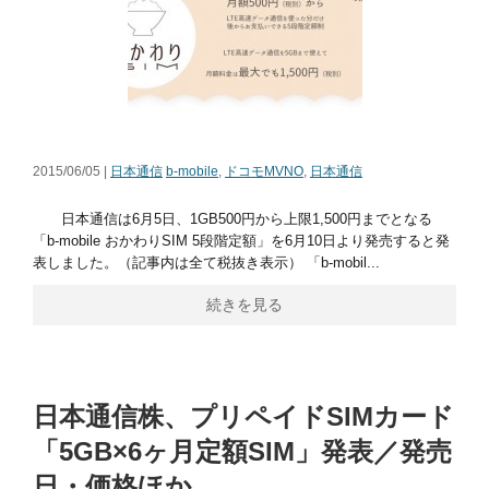
2015/06/05 |
日本通信
b-mobile
,
ドコモMVNO
,
日本通信
日本通信は6月5日、1GB500円から上限1,500円までとなる
「b-mobile おかわりSIM 5段階定額」を6月10日より発売すると発
表しました。（記事内は全て税抜き表示） 「b-mobil...
続きを見る
日本通信株、プリペイドSIMカード
「5GB×6ヶ月定額SIM」発表／発売
日・価格ほか