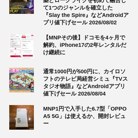
築とローグライクを初めて融合し
て1つのジャンルを確立した
『Slay the Spire』などAndroidア
プリ値下げセール 2026/08/02
【MNPその後】ドコモを4ヶ月で
解約、iPhone17の2年レンタルだ
け継続に
通常1000円が500円に、カイロソ
フトのテレビ局経営シミュ『TVス
タジオ物語』などAndroidアプリ
値下げセール 2026/08/04
MNP1円で入手した6.7型「OPPO
A5 5G」は使えるか、開封レビュ
ー