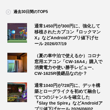
過去30日間のTOP5
通常1450円が300円に、強化して
移植されたカプコン『ロックマン
X』などAndroidアプリ値下げセ
ール 2026/07/19
（夏の車中泊で使えるか）コロナ
窓用エアコン「CW-16A4」購入で
消費電力や使い勝手レビュー、
CW-1625R後継品なのか？
通常1040円が728円に、デッキ構
築とローグライクを初めて融合し
て1つのジャンルを確立した
『Slay the Spire』などAndroidア
プリ値下げセール 2026/08/02