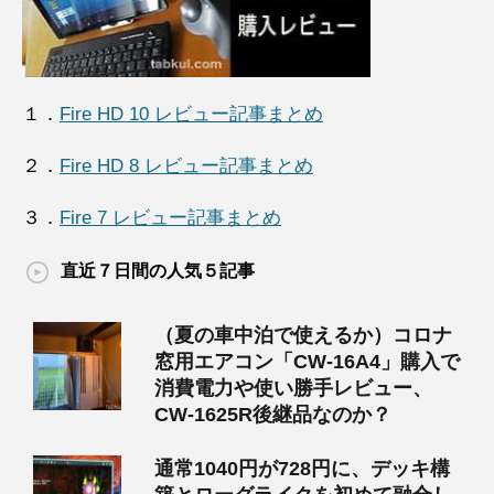
１．
Fire HD 10 レビュー記事まとめ
２．
Fire HD 8 レビュー記事まとめ
３．
Fire 7 レビュー記事まとめ
直近７日間の人気５記事
（夏の車中泊で使えるか）コロナ
窓用エアコン「CW-16A4」購入で
消費電力や使い勝手レビュー、
CW-1625R後継品なのか？
通常1040円が728円に、デッキ構