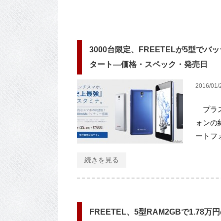
3000台限定、FREETELが5型でバッテ
タート―価格・スペック・発売日
2016/01/
プラス
ォンの約
ートフォ
続きを見る
FREETEL、5型RAM2GBで1.78万円