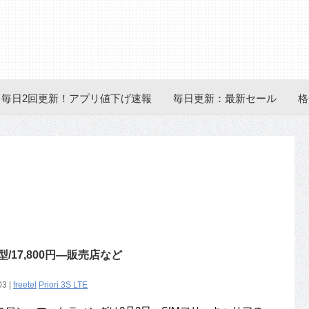
毎日2回更新！アプリ値下げ速報
毎日更新：最新セール
格
5型/17,800円―販売店など
03 |
freetel
Priori 3S LTE