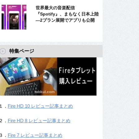
世界最大の音楽配信
『Spotify』、まもなく日本上陸
―2プラン展開でアプリも公開
特集ページ
１．
Fire HD 10 レビュー記事まとめ
２．
Fire HD 8 レビュー記事まとめ
３．
Fire 7 レビュー記事まとめ