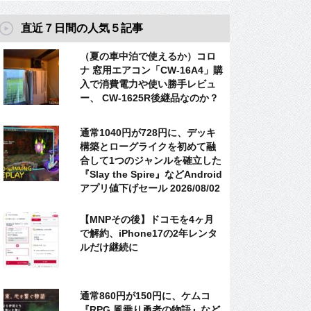
直近７日間の人気５記事
（夏の車中泊で使えるか）コロ
ナ 窓用エアコン「CW-16A4」購
入で消費電力や使い勝手レビュ
ー、 CW-1625R後継品なのか？
通常1040円が728円に、デッキ
構築とローグライクを初めて融
合して1つのジャンルを確立した
『Slay the Spire』などAndroid
アプリ値下げセール 2026/08/02
【MNPその後】ドコモを4ヶ月
で解約、iPhone17の2年レンタ
ルだけ継続に
通常860円が150円に、ケムコ
『RPG 風乗り勇者の物語』など