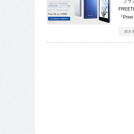
プラス
FREE
『Pri
続き