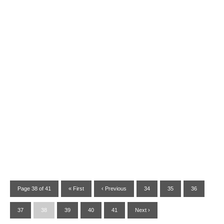
Page 38 of 41
« First
‹ Previous
34
35
36
37
38
39
40
41
Next ›