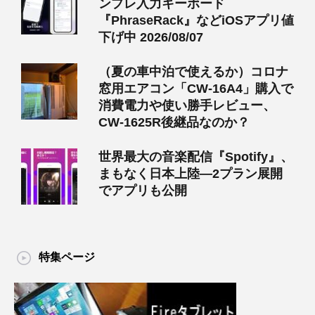
ンプレ入力キーボード
『PhraseRack』などiOSアプリ値
下げ中 2026/08/07
（夏の車中泊で使えるか）コロナ
窓用エアコン「CW-16A4」購入で
消費電力や使い勝手レビュー、
CW-1625R後継品なのか？
世界最大の音楽配信『Spotify』、
まもなく日本上陸―2プラン展開
でアプリも公開
特集ページ