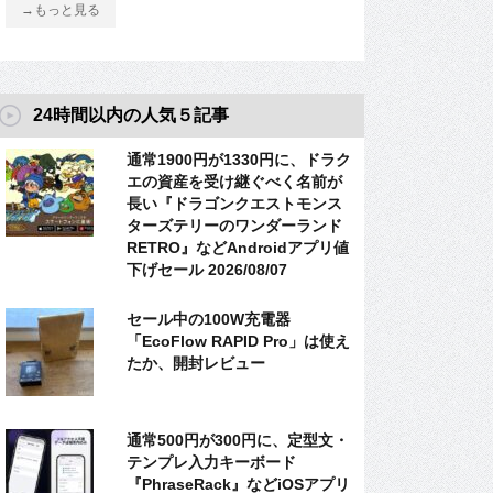
→もっと見る
24時間以内の人気５記事
通常1900円が1330円に、ドラク
エの資産を受け継ぐべく名前が
長い『ドラゴンクエストモンス
ターズテリーのワンダーランド
RETRO』などAndroidアプリ値
下げセール 2026/08/07
セール中の100W充電器
「EcoFlow RAPID Pro」は使え
たか、開封レビュー
通常500円が300円に、定型文・
テンプレ入力キーボード
『PhraseRack』などiOSアプリ