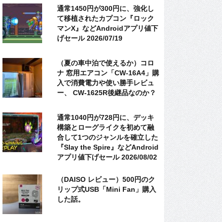
通常1450円が300円に、強化し
て移植されたカプコン『ロック
マンX』などAndroidアプリ値下
げセール 2026/07/19
（夏の車中泊で使えるか）コロ
ナ 窓用エアコン「CW-16A4」購
入で消費電力や使い勝手レビュ
ー、 CW-1625R後継品なのか？
通常1040円が728円に、デッキ
構築とローグライクを初めて融
合して1つのジャンルを確立した
『Slay the Spire』などAndroid
アプリ値下げセール 2026/08/02
（DAISO レビュー）500円のク
リップ式USB「Mini Fan」購入
した話。