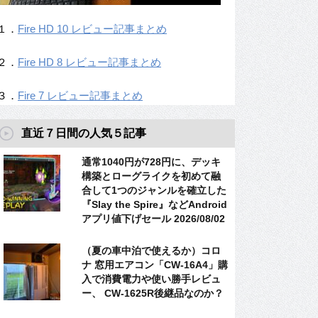
１．
Fire HD 10 レビュー記事まとめ
２．
Fire HD 8 レビュー記事まとめ
３．
Fire 7 レビュー記事まとめ
直近７日間の人気５記事
通常1040円が728円に、デッキ
構築とローグライクを初めて融
合して1つのジャンルを確立した
『Slay the Spire』などAndroid
アプリ値下げセール 2026/08/02
（夏の車中泊で使えるか）コロ
ナ 窓用エアコン「CW-16A4」購
入で消費電力や使い勝手レビュ
ー、 CW-1625R後継品なのか？