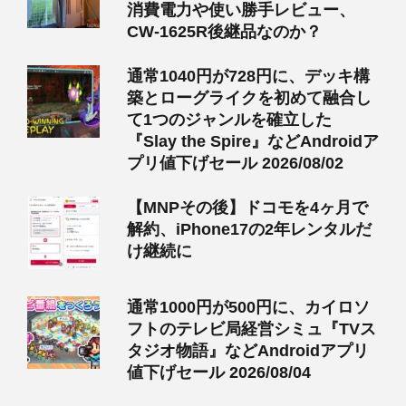
消費電力や使い勝手レビュー、
CW-1625R後継品なのか？
通常1040円が728円に、デッキ構
築とローグライクを初めて融合し
て1つのジャンルを確立した
『Slay the Spire』などAndroidア
プリ値下げセール 2026/08/02
【MNPその後】ドコモを4ヶ月で
解約、iPhone17の2年レンタルだ
け継続に
通常1000円が500円に、カイロソ
フトのテレビ局経営シミュ『TVス
タジオ物語』などAndroidアプリ
値下げセール 2026/08/04