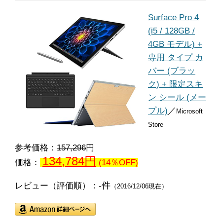
Surface Pro 4
(i5 / 128GB /
4GB モデル) +
専用 タイプ カ
バー (ブラッ
ク) + 限定スキ
ン シール (メー
プル)
／
Microsoft
Store
参考価格：
157,296
円
134,784円
価格：
(14％OFF)
-件
レビュー（評価順）：
（2016/12/06現在）