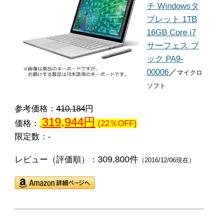
チ Windowsタ
ブレット 1TB
16GB Core i7
サーフェス ブ
ック PA9-
00006
／
マイクロ
ソフト
参考価格：
410,184
円
319,944円
価格：
(22％OFF)
限定数：-
309,800件
レビュー（評価順）：
（2016/12/06現在）