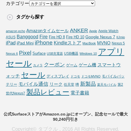
カテゴリー
タグから探す
ANKER
Amazonタイムセール
Apple Watch
amazon echo
Apple
Fire
Banggood
Google Nexus 7
Fire HD 10
ASUS
Fire HD 8
IIJmio
iPhone
iPad
Kindleストア
MVNO
iPad Mini
Nexus 5
MacBook
アプリ
Pixel
Surface
USB機器
Nexus 6
USB充電器
Windows 10
セール
クーポン
スマートウ
ゲーム機
ゲーム
カメラ
セール
ォッチ
ディスプレイ
モバイルバッ
ドコモ
ドコモMVNO
新製品
モバイル通信
リーク
テリー
任天堂
噂
第2
楽天モバイル
製品レビュー
電子書籍
世代Nexus7
公式SurfaceストアがAmazon.co.jpにオープン、記念セールで最大
90,240円引き
Copyright© タブクル , 2016 All Rights Reserved.