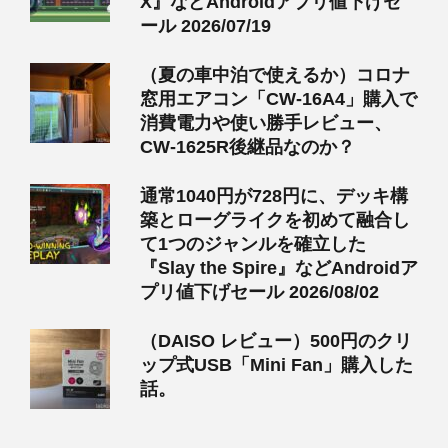
X』などAndroidアプリ値下げセ
ール 2026/07/19
（夏の車中泊で使えるか）コロナ
窓用エアコン「CW-16A4」購入で
消費電力や使い勝手レビュー、
CW-1625R後継品なのか？
通常1040円が728円に、デッキ構
築とローグライクを初めて融合し
て1つのジャンルを確立した
『Slay the Spire』などAndroidア
プリ値下げセール 2026/08/02
（DAISO レビュー）500円のクリ
ップ式USB「Mini Fan」購入した
話。