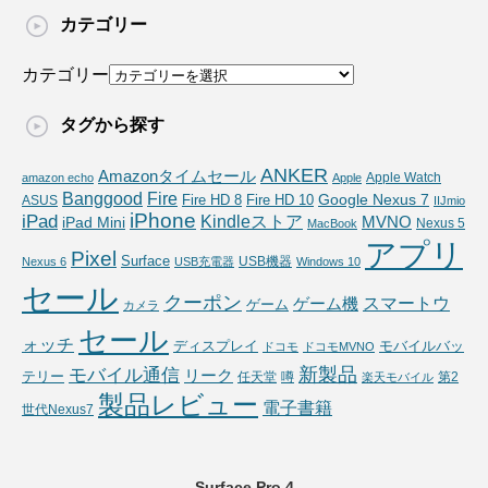
カテゴリー
カテゴリー
タグから探す
ANKER
Amazonタイムセール
Apple Watch
amazon echo
Apple
Fire
Banggood
Google Nexus 7
Fire HD 10
ASUS
Fire HD 8
IIJmio
iPhone
iPad
Kindleストア
MVNO
iPad Mini
Nexus 5
MacBook
アプリ
Pixel
Surface
USB機器
Nexus 6
USB充電器
Windows 10
セール
クーポン
スマートウ
ゲーム機
ゲーム
カメラ
セール
ォッチ
ディスプレイ
モバイルバッ
ドコモ
ドコモMVNO
新製品
モバイル通信
リーク
テリー
任天堂
噂
第2
楽天モバイル
製品レビュー
電子書籍
世代Nexus7
Surface Pro 4