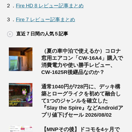
２．
Fire HD 8 レビュー記事まとめ
３．
Fire 7 レビュー記事まとめ
直近７日間の人気５記事
（夏の車中泊で使えるか）コロナ
窓用エアコン「CW-16A4」購入で
消費電力や使い勝手レビュー、
CW-1625R後継品なのか？
通常1040円が728円に、デッキ構
築とローグライクを初めて融合し
て1つのジャンルを確立した
『Slay the Spire』などAndroidア
プリ値下げセール 2026/08/02
【MNPその後】ドコモを4ヶ月で