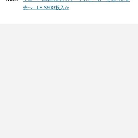
売へ―LF-S50G投入か