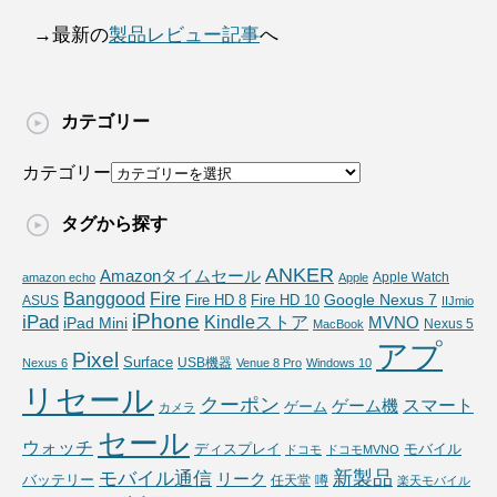
→最新の
製品レビュー記事
へ
カテゴリー
カテゴリー
タグから探す
ANKER
Amazonタイムセール
Apple Watch
amazon echo
Apple
Fire
Banggood
Google Nexus 7
Fire HD 10
ASUS
Fire HD 8
IIJmio
iPhone
iPad
Kindleストア
MVNO
iPad Mini
Nexus 5
MacBook
アプ
Pixel
Surface
USB機器
Nexus 6
Venue 8 Pro
Windows 10
リセール
クーポン
スマート
ゲーム機
ゲーム
カメラ
セール
ウォッチ
ディスプレイ
モバイル
ドコモ
ドコモMVNO
新製品
モバイル通信
リーク
バッテリー
任天堂
噂
楽天モバイル