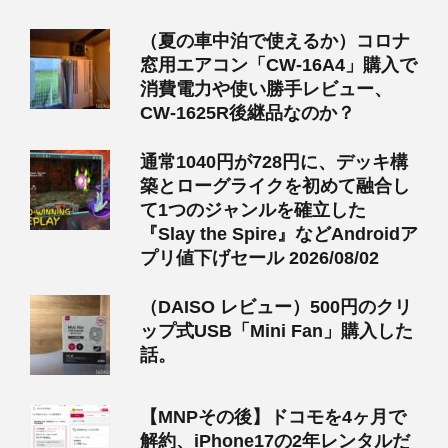
（夏の車中泊で使えるか）コロナ
窓用エアコン「CW-16A4」購入で
消費電力や使い勝手レビュー、
CW-1625R後継品なのか？
通常1040円が728円に、デッキ構
築とローグライクを初めて融合し
て1つのジャンルを確立した
『Slay the Spire』などAndroidア
プリ値下げセール 2026/08/02
（DAISO レビュー）500円のクリ
ップ式USB「Mini Fan」購入した
話。
【MNPその後】ドコモを4ヶ月で
解約、iPhone17の2年レンタルだ