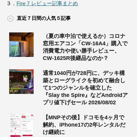
３．
Fire 7 レビュー記事まとめ
直近７日間の人気５記事
（夏の車中泊で使えるか）コロナ
窓用エアコン「CW-16A4」購入で
消費電力や使い勝手レビュー、
CW-1625R後継品なのか？
通常1040円が728円に、デッキ構
築とローグライクを初めて融合し
て1つのジャンルを確立した
『Slay the Spire』などAndroidア
プリ値下げセール 2026/08/02
【MNPその後】ドコモを4ヶ月で
解約、iPhone17の2年レンタルだ
け継続に