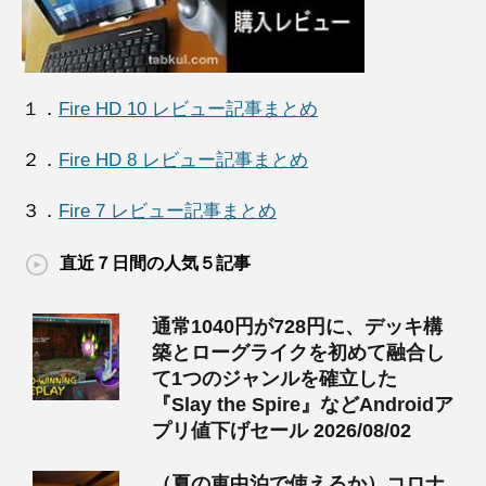
１．
Fire HD 10 レビュー記事まとめ
２．
Fire HD 8 レビュー記事まとめ
３．
Fire 7 レビュー記事まとめ
直近７日間の人気５記事
通常1040円が728円に、デッキ構
築とローグライクを初めて融合し
て1つのジャンルを確立した
『Slay the Spire』などAndroidア
プリ値下げセール 2026/08/02
（夏の車中泊で使えるか）コロナ