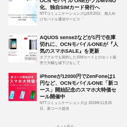
OCN モバイル ONEがフルMVNO
化、独自SIMカード発行へ
NTTコミュニケーションズは8月20日、個人向
けモバイル通信サービス「
AQUOS sense2などが1円で在庫
切れに、OCNモバイルONEが『人
気のスマホSALE』を更新
タブクルでも契約したSIMカードとのセット販
売で大幅な値下げをして
iPhoneが12000円でZenFoneは1
円など、OCNモバイルONE「新コ
ース」開始記念のスマホ大特価セ
ール開催中
NTTコミュニケーションズは 2019年11月20
日、新コース提供
→もっと見る