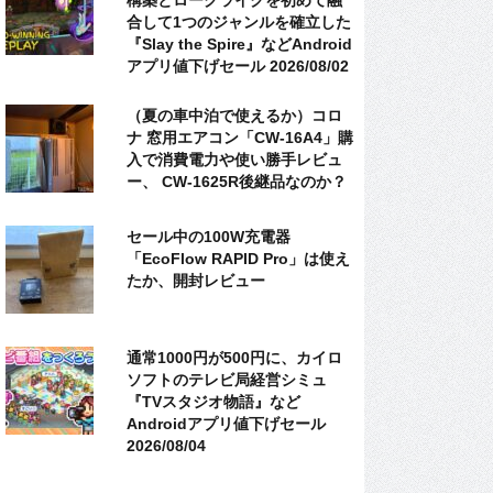
構築とローグライクを初めて融
合して1つのジャンルを確立した
『Slay the Spire』などAndroid
アプリ値下げセール 2026/08/02
（夏の車中泊で使えるか）コロ
ナ 窓用エアコン「CW-16A4」購
入で消費電力や使い勝手レビュ
ー、 CW-1625R後継品なのか？
セール中の100W充電器
「EcoFlow RAPID Pro」は使え
たか、開封レビュー
通常1000円が500円に、カイロ
ソフトのテレビ局経営シミュ
『TVスタジオ物語』など
Androidアプリ値下げセール
2026/08/04