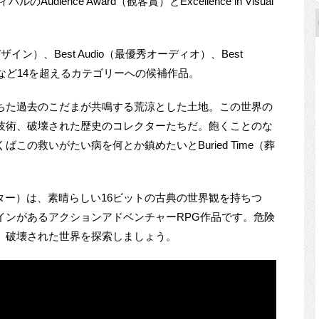
ience Award（観客賞）とExcellence in Visual
アルデザイン）、Best Audio（最優秀オーディオ）、Best
ーム）など14を超えるカテゴリーへの候補作品。
ちた過去のこだまが共鳴する荒涼とした土地。この世界の
技術、破壊された歴史のコレクターたちだ。飽くことのな
この救いがたい病を何とか鎮めたいとBuried Time（葬
ライトドリフター）は、素晴らしい16ビットの古典の世界観を持ちつ
インがあるアクションアドベンチャーRPG作品です。危険
、破壊された世界を探索しましょう。