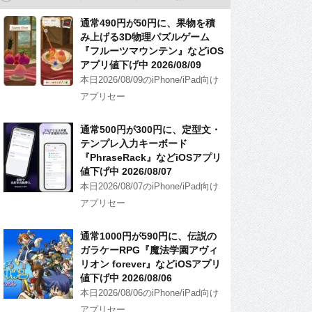
通常490円が50円に、果物を積
み上げる3D物理パズルゲーム
『フルーツマウンテン』などiOS
アプリ値下げ中 2026/08/09
本日2026/08/09のiPhone/iPad向け
アプリセー
通常500円が300円に、定型文・
テンプレ入力キーボード
『PhraseRack』などiOSアプリ
値下げ中 2026/08/07
本日2026/08/07のiPhone/iPad向け
アプリセー
通常1000円が590円に、伝説の
ガラケーRPG『魔法学園アヴィ
リオン forever』などiOSアプリ
値下げ中 2026/08/06
本日2026/08/06のiPhone/iPad向け
アプリセー