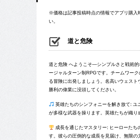
※価格は記事投稿時点の情報でアプリ購入
い。
道と危険
道と危険 へようこそ—シンプルさと戦術
ージャルターン制RPGです。チームワー
る冒険に出発しましょう。名高いウェスト
勝利の偉業に没頭してください。
英雄たちのシンフォニーを解き放て: 
が多様な武器を操ります。英雄たちが織り
成長を通じたマスタリー: ヒーローた
す。彼らの圧倒的な成長を見届け、無限の