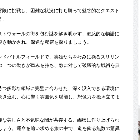
る冒険に挑戦し、困難な状況に打ち勝って魅惑的なクエスト
う。
ェストウォールの街を包む謎を解き明かす、魅惑的な物語に
突き動かされ、深遠な秘密を探りましょう。
リッドバトルフィールドで、英雄たちを巧みに操るスリリン
つ一つの動きが重みを持ち、敵に対して破壊的な戦術を展
を待つ多彩な領域に完璧に合わせた、深く没入できる環境に
吹き込む、心に響く雰囲気を堪能し、想像力を掻き立てま
壮麗な美しさと不気味な闇が共存する、綿密に作り上げられ
しょう。運命を追い求める旅の中で、道を飾る無数の驚異