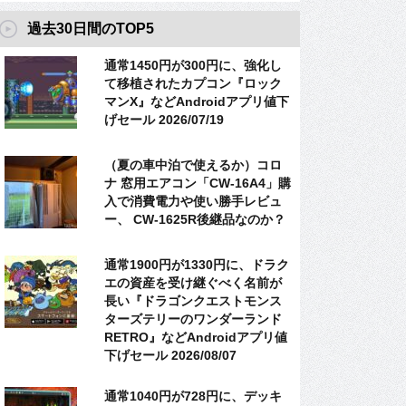
過去30日間のTOP5
通常1450円が300円に、強化し
て移植されたカプコン『ロック
マンX』などAndroidアプリ値下
げセール 2026/07/19
（夏の車中泊で使えるか）コロ
ナ 窓用エアコン「CW-16A4」購
入で消費電力や使い勝手レビュ
ー、 CW-1625R後継品なのか？
通常1900円が1330円に、ドラク
エの資産を受け継ぐべく名前が
長い『ドラゴンクエストモンス
ターズテリーのワンダーランド
RETRO』などAndroidアプリ値
下げセール 2026/08/07
通常1040円が728円に、デッキ