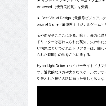
► インディペンデント・ゲーム・フェスティバルのAud
Art award （優秀美術賞）を受賞。
► Best Visual Design（最優秀ビジュ
original Game（最優秀オリジナルゲ
宝や血がそこここにある、暗く、暴力に満
ドリフターは忘れ去られた英知、失われた
い病気にとりつかれたドリフターは、願わくば
られた時間）の地をさらに旅する。
Hyper Light Drifter（ハイパー
つ、近代的なメカや大きなスケールのデザ
や失われた技術の謎に満ちた美しく広大な