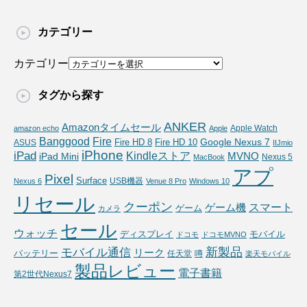
カテゴリー
カテゴリー
タグから探す
ANKER
Amazonタイムセール
Apple Watch
amazon echo
Apple
Fire
Banggood
Google Nexus 7
Fire HD 10
ASUS
Fire HD 8
IIJmio
iPhone
iPad
Kindleストア
MVNO
iPad Mini
Nexus 5
MacBook
アプ
Pixel
Surface
USB機器
Nexus 6
Venue 8 Pro
Windows 10
リセール
クーポン
スマート
ゲーム機
ゲーム
カメラ
セール
ウォッチ
ディスプレイ
モバイル
ドコモ
ドコモMVNO
新製品
モバイル通信
リーク
バッテリー
任天堂
噂
楽天モバイル
製品レビュー
電子書籍
第2世代Nexus7