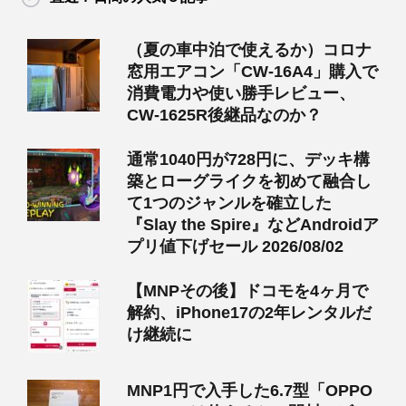
（夏の車中泊で使えるか）コロナ
窓用エアコン「CW-16A4」購入で
消費電力や使い勝手レビュー、
CW-1625R後継品なのか？
通常1040円が728円に、デッキ構
築とローグライクを初めて融合し
て1つのジャンルを確立した
『Slay the Spire』などAndroidア
プリ値下げセール 2026/08/02
【MNPその後】ドコモを4ヶ月で
解約、iPhone17の2年レンタルだ
け継続に
MNP1円で入手した6.7型「OPPO