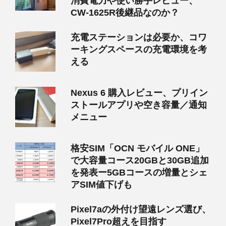
消費電力や使い勝手レビュー、
CW-1625R後継品なのか？
充電ステーションは必要か、コワ
ーキングスペースの充電環境を考
える
Nexus 6 購入レビュー、プリイン
ストールアプリや空き容量／通知
メニュー
格安SIM「OCN モバイル ONE」
で大容量コース20GBと30GB追加
を発表ー5GBコースの増量とシェ
アSIM値下げも
Pixel7aの外付け望遠レンズ選び、
Pixel7Pro超えを目指す