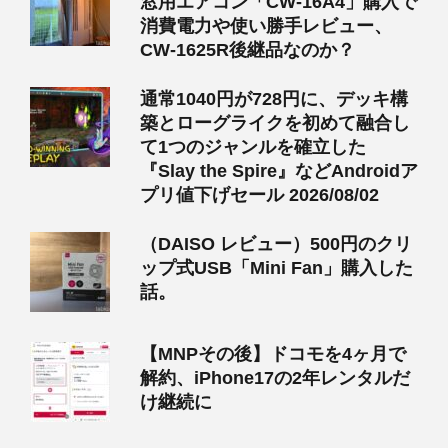
窓用エアコン「CW-16A4」購入で
消費電力や使い勝手レビュー、
CW-1625R後継品なのか？
通常1040円が728円に、デッキ構
築とローグライクを初めて融合し
て1つのジャンルを確立した
『Slay the Spire』などAndroidア
プリ値下げセール 2026/08/02
（DAISO レビュー）500円のクリ
ップ式USB「Mini Fan」購入した
話。
【MNPその後】ドコモを4ヶ月で
解約、iPhone17の2年レンタルだ
け継続に