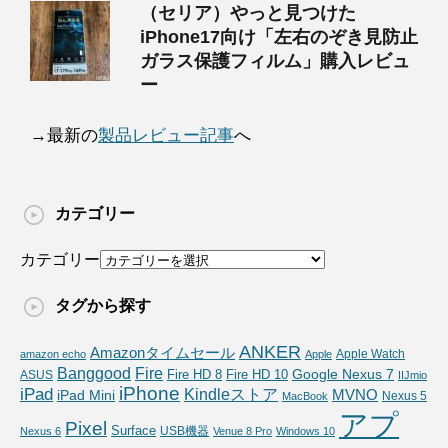
（セリア）やっと見つけた
iPhone17向け「左右のぞき見防止
ガラス保護フィルム」購入レビュ
ー
→最新の
製品レビュー記事
へ
カテゴリー
カテゴリー
タグから探す
ANKER
Amazonタイムセール
Apple Watch
amazon echo
Apple
Fire
Banggood
Google Nexus 7
Fire HD 10
ASUS
Fire HD 8
IIJmio
iPhone
iPad
Kindleストア
MVNO
iPad Mini
Nexus 5
MacBook
アプ
Pixel
Surface
USB機器
Nexus 6
Venue 8 Pro
Windows 10