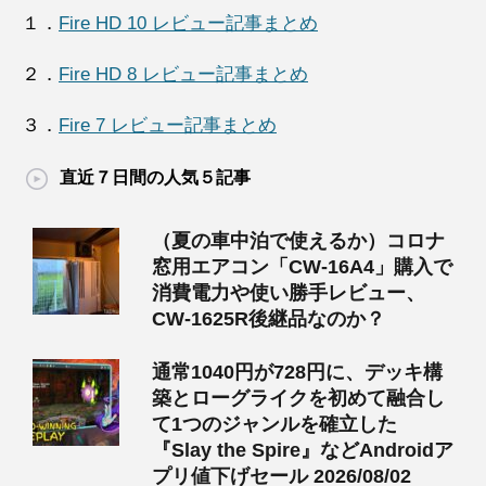
１．
Fire HD 10 レビュー記事まとめ
２．
Fire HD 8 レビュー記事まとめ
３．
Fire 7 レビュー記事まとめ
直近７日間の人気５記事
（夏の車中泊で使えるか）コロナ
窓用エアコン「CW-16A4」購入で
消費電力や使い勝手レビュー、
CW-1625R後継品なのか？
通常1040円が728円に、デッキ構
築とローグライクを初めて融合し
て1つのジャンルを確立した
『Slay the Spire』などAndroidア
プリ値下げセール 2026/08/02