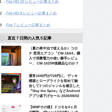
１．
Fire HD 10 レビュー記事まとめ
２．
Fire HD 8 レビュー記事まとめ
３．
Fire 7 レビュー記事まとめ
直近７日間の人気５記事
（夏の車中泊で使えるか）コロ
ナ 窓用エアコン「CW-16A4」購
入で消費電力や使い勝手レビュ
ー、 CW-1625R後継品なのか？
通常1040円が728円に、デッキ
構築とローグライクを初めて融
合して1つのジャンルを確立した
『Slay the Spire』などAndroid
アプリ値下げセール 2026/08/02
【MNPその後】ドコモを4ヶ月