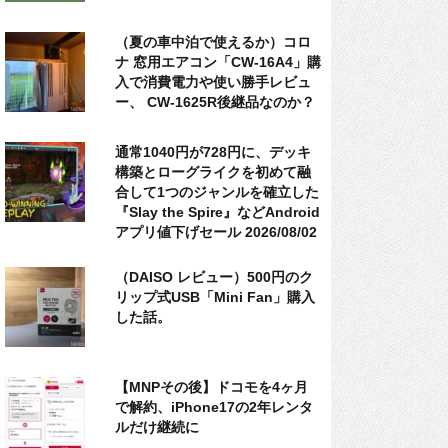
（夏の車中泊で使えるか）コロ
ナ 窓用エアコン「CW-16A4」購
入で消費電力や使い勝手レビュ
ー、 CW-1625R後継品なのか？
通常1040円が728円に、デッキ
構築とローグライクを初めて融
合して1つのジャンルを確立した
『Slay the Spire』などAndroid
アプリ値下げセール 2026/08/02
（DAISO レビュー）500円のク
リップ式USB「Mini Fan」購入
した話。
【MNPその後】ドコモを4ヶ月
で解約、iPhone17の2年レンタ
ルだけ継続に