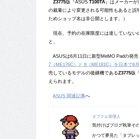
Z3775
版『ASUS
T100TA
』はメーカーが
の裁量により変更される可能性もあると説
ためショップ名は非公開とします。）
現在、予約の在庫限度には達していないの
と。
ASUSは6月11日に新型MeMO Padの
7（ME176C）と 8（ME181C）を日本で6
売しているモデルの後継機である
Z3775
版『
えられます。
ASUS 関連記事
へ
タブクル管理人
気付けばブログ執筆そ
かつて夢見た「タブレ