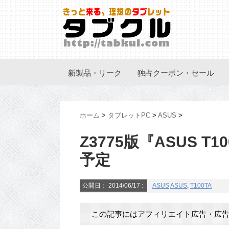
新製品・リーク
独占クーポン・セール
ホーム
>
タブレットPC
>
ASUS
>
Z3775版『ASUS 
予定
公開日：
2014/06/17
:
ASUS
ASUS
,
T100TA
この記事にはアフィリエイト広告・広告