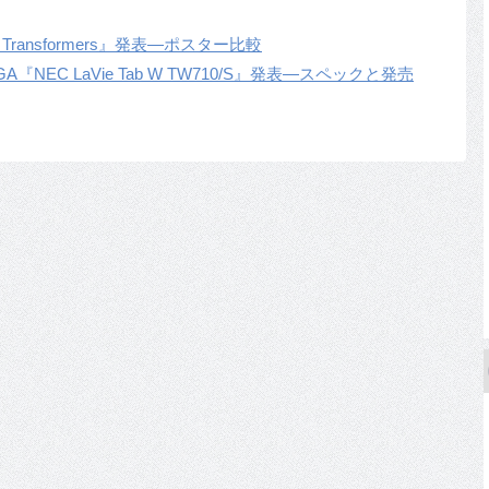
s Transformers』発表―ポスター比較
NEC LaVie Tab W TW710/S』発表―スペックと発売