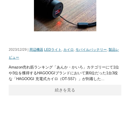
2023/12/29 |
周辺機器
LEDライト
,
カイロ
,
モバイルバッテリー
,
製品レ
ビュー
Amazon売れ筋ランキング「あんか・かいろ」カテゴリーにて1位
や3位を獲得するHAGOOGIブランドにおいて第6位だった1台3役
な「HAGOOGI 充電式カイロ（OT-S57）」が到着した...
続きを見る