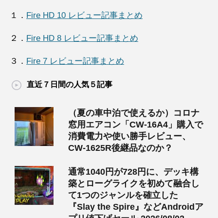
１．
Fire HD 10 レビュー記事まとめ
２．
Fire HD 8 レビュー記事まとめ
３．
Fire 7 レビュー記事まとめ
直近７日間の人気５記事
（夏の車中泊で使えるか）コロナ
窓用エアコン「CW-16A4」購入で
消費電力や使い勝手レビュー、
CW-1625R後継品なのか？
通常1040円が728円に、デッキ構
築とローグライクを初めて融合し
て1つのジャンルを確立した
『Slay the Spire』などAndroidア