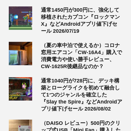
通常1450円が300円に、強化して
移植されたカプコン『ロックマン
X』などAndroidアプリ値下げセ
ール 2026/07/19
（夏の車中泊で使えるか）コロナ
窓用エアコン「CW-16A4」購入で
消費電力や使い勝手レビュー、
CW-1625R後継品なのか？
通常1040円が728円に、デッキ構
築とローグライクを初めて融合し
て1つのジャンルを確立した
『Slay the Spire』などAndroidア
プリ値下げセール 2026/08/02
（DAISO レビュー）500円のクリ
ップ式USB「Mini Fan」購入した