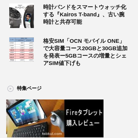
時計バンドをスマートウォッチ化
する『Kairos T-band』、古い腕
時計と共存可能
格安SIM「OCN モバイル ONE」
で大容量コース20GBと30GB追加
を発表ー5GBコースの増量とシェ
アSIM値下げも
特集ページ