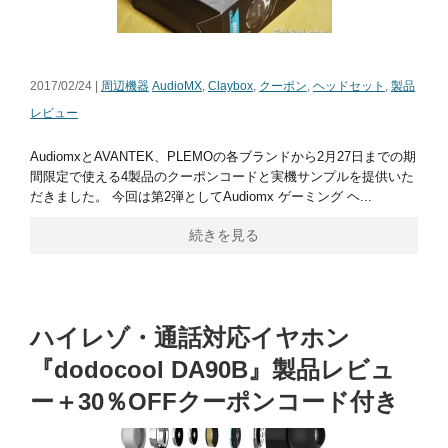
2017/02/24 |
周辺機器
AudioMX
,
Claybox
,
クーポン
,
ヘッドセット
,
製品
レビュー
AudiomxとAVANTEK、PLEMOの各ブランドから2月27日までの期
間限定で使える4製品のクーポンコードと実機サンプルを提供いた
だきました。 今回は第2弾としてAudiomx ゲーミング ヘ...
続きを見る
ハイレゾ・通話対応イヤホン
『dodocool DA90B』製品レビュ
ー＋30％OFFクーポンコード付き