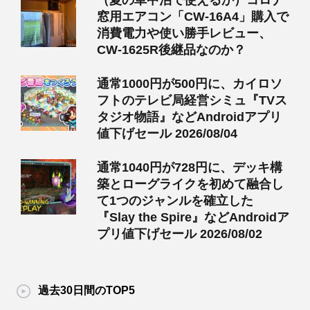
（夏の車中泊で使えるか）コロナ
窓用エアコン「CW-16A4」購入で
消費電力や使い勝手レビュー、
CW-1625R後継品なのか？
通常1000円が500円に、カイロソ
フトのテレビ局経営シミュ『TVス
タジオ物語』などAndroidアプリ
値下げセール 2026/08/04
通常1040円が728円に、デッキ構
築とローグライクを初めて融合し
て1つのジャンルを確立した
『Slay the Spire』などAndroidア
プリ値下げセール 2026/08/02
過去30日間のTOP5