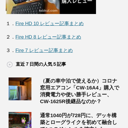
１．
Fire HD 10 レビュー記事まとめ
２．
Fire HD 8 レビュー記事まとめ
３．
Fire 7 レビュー記事まとめ
直近７日間の人気５記事
（夏の車中泊で使えるか）コロナ
窓用エアコン「CW-16A4」購入で
消費電力や使い勝手レビュー、
CW-1625R後継品なのか？
通常1040円が728円に、デッキ構
築とローグライクを初めて融合し