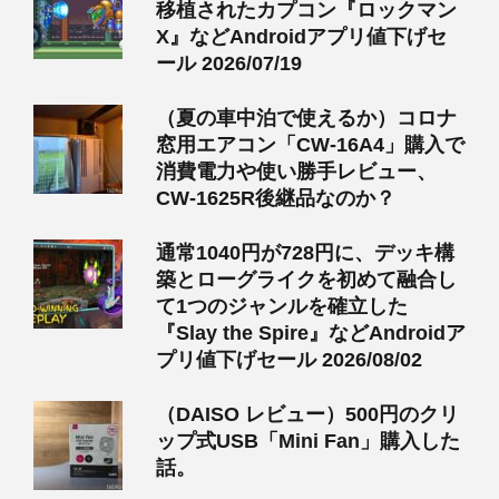
移植されたカプコン『ロックマン
X』などAndroidアプリ値下げセ
ール 2026/07/19
（夏の車中泊で使えるか）コロナ
窓用エアコン「CW-16A4」購入で
消費電力や使い勝手レビュー、
CW-1625R後継品なのか？
通常1040円が728円に、デッキ構
築とローグライクを初めて融合し
て1つのジャンルを確立した
『Slay the Spire』などAndroidア
プリ値下げセール 2026/08/02
（DAISO レビュー）500円のクリ
ップ式USB「Mini Fan」購入した
話。