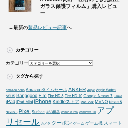
ガラス保護フィルム」購入レビュ
ー
→最新の
製品レビュー記事
へ
カテゴリー
カテゴリー
タグから探す
ANKER
Amazonタイムセール
Apple Watch
amazon echo
Apple
Fire
Banggood
Google Nexus 7
Fire HD 10
ASUS
Fire HD 8
IIJmio
iPhone
iPad
Kindleストア
MVNO
iPad Mini
Nexus 5
MacBook
アプ
Pixel
Surface
USB機器
Nexus 6
Venue 8 Pro
Windows 10
リセール
クーポン
スマート
ゲーム機
ゲーム
カメラ