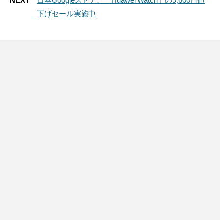
NEXT
日本Googleストア、「Huawei Watch」の9,600円値
下げセール実施中