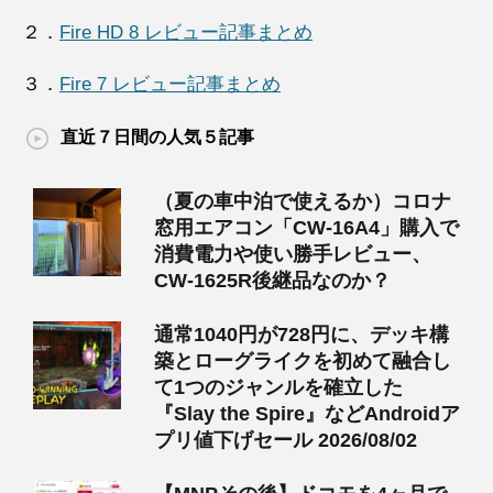
２．
Fire HD 8 レビュー記事まとめ
３．
Fire 7 レビュー記事まとめ
直近７日間の人気５記事
（夏の車中泊で使えるか）コロナ
窓用エアコン「CW-16A4」購入で
消費電力や使い勝手レビュー、
CW-1625R後継品なのか？
通常1040円が728円に、デッキ構
築とローグライクを初めて融合し
て1つのジャンルを確立した
『Slay the Spire』などAndroidア
プリ値下げセール 2026/08/02