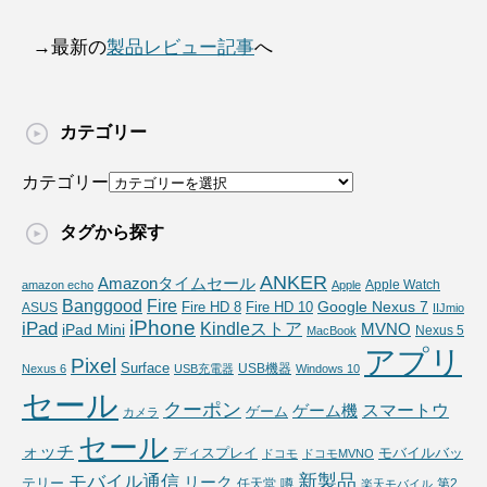
→最新の
製品レビュー記事
へ
カテゴリー
カテゴリー
タグから探す
ANKER
Amazonタイムセール
Apple Watch
amazon echo
Apple
Fire
Banggood
Google Nexus 7
Fire HD 10
ASUS
Fire HD 8
IIJmio
iPhone
iPad
Kindleストア
MVNO
iPad Mini
Nexus 5
MacBook
アプリ
Pixel
Surface
USB機器
Nexus 6
USB充電器
Windows 10
セール
クーポン
スマートウ
ゲーム機
ゲーム
カメラ
セール
ォッチ
ディスプレイ
モバイルバッ
ドコモ
ドコモMVNO
新製品
モバイル通信
リーク
テリー
任天堂
噂
第2
楽天モバイル