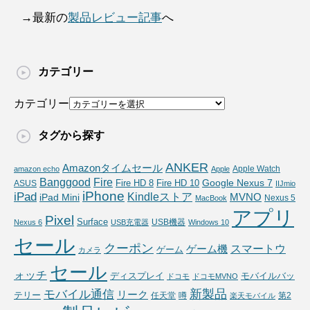
→最新の
製品レビュー記事
へ
カテゴリー
カテゴリー
タグから探す
ANKER
Amazonタイムセール
Apple Watch
amazon echo
Apple
Fire
Banggood
Google Nexus 7
Fire HD 10
ASUS
Fire HD 8
IIJmio
iPhone
iPad
Kindleストア
MVNO
iPad Mini
Nexus 5
MacBook
アプリ
Pixel
Surface
USB機器
Nexus 6
USB充電器
Windows 10
セール
クーポン
スマートウ
ゲーム機
ゲーム
カメラ
セール
ォッチ
ディスプレイ
モバイルバッ
ドコモ
ドコモMVNO
新製品
モバイル通信
リーク
テリー
任天堂
噂
第2
楽天モバイル