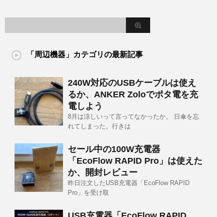
「周辺機器」カテゴリの最新記事
240W対応のUSBケーブルは使え
るか、ANKER Zoloでポタ電を充
電しよう
8月は涼しいって言ってなかったか。 日傘を忘
れてしまった。行きは
セール中の100W充電器
「EcoFlow RAPID Pro」は使えた
か、開封レビュー
昨日注文したUSB充電器「EcoFlow RAPID
Pro」を受け取
USB充電器「EcoFlow RAPID