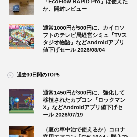
「EcoFlow RAPID Pro」は使えた
か、開封レビュー
通常1000円が500円に、カイロソ
フトのテレビ局経営シミュ『TVス
タジオ物語』などAndroidアプリ
値下げセール 2026/08/04
過去30日間のTOP5
通常1450円が300円に、強化して
移植されたカプコン『ロックマン
X』などAndroidアプリ値下げセ
ール 2026/07/19
（夏の車中泊で使えるか）コロナ
窓用エアコン「CW-16A4」購入で