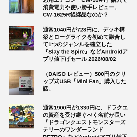
消費電力や使い勝手レビュー、
CW-1625R後継品なのか？
通常1040円が728円に、デッキ構
築とローグライクを初めて融合し
て1つのジャンルを確立した
『Slay the Spire』などAndroidア
プリ値下げセール 2026/08/02
（DAISO レビュー）500円のクリ
ップ式USB「Mini Fan」購入した
話。
通常1900円が1330円に、ドラクエ
の資産を受け継ぐべく名前が長い
『ドラゴンクエストモンスターズ
テリーのワンダーランド
RETRO』などAndroidアプリ値下