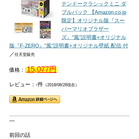
テンドークラシックミニ ダ
ブルパック 【Amazon.co.jp
限定】オリジナル版『スー
パーマリオブラザー
ズ』"風"説明書+オリジナル
版『F-ZERO』"風"説明書+オリジナル壁紙 配信 付
／
任天堂販売
15,077円
価格：
-件
レビュー：
（2018/08/28現在）
―
前回の話