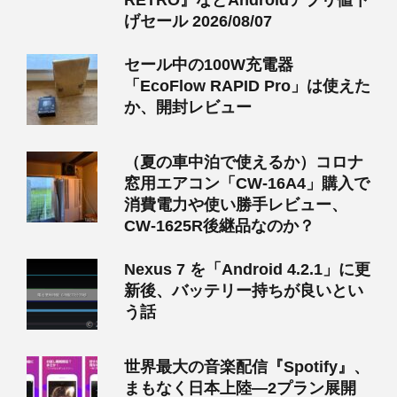
RETRO』などAndroidアプリ値下
げセール 2026/08/07
セール中の100W充電器
「EcoFlow RAPID Pro」は使えた
か、開封レビュー
（夏の車中泊で使えるか）コロナ
窓用エアコン「CW-16A4」購入で
消費電力や使い勝手レビュー、
CW-1625R後継品なのか？
Nexus 7 を「Android 4.2.1」に更
新後、バッテリー持ちが良いとい
う話
世界最大の音楽配信『Spotify』、
まもなく日本上陸―2プラン展開