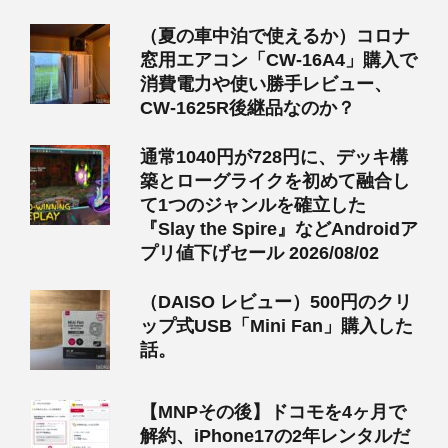
（夏の車中泊で使えるか）コロナ
窓用エアコン「CW-16A4」購入で
消費電力や使い勝手レビュー、
CW-1625R後継品なのか？
通常1040円が728円に、デッキ構
築とローグライクを初めて融合し
て1つのジャンルを確立した
『Slay the Spire』などAndroidア
プリ値下げセール 2026/08/02
（DAISO レビュー）500円のクリ
ップ式USB「Mini Fan」購入した
話。
【MNPその後】ドコモを4ヶ月で
解約、iPhone17の2年レンタルだ