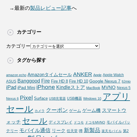
→最新の
製品レビュー記事
へ
カテゴリー
カテゴリー
タグから探す
ANKER
Amazonタイムセール
Apple Watch
amazon echo
Apple
Fire
Banggood
Google Nexus 7
Fire HD 10
ASUS
Fire HD 8
IIJmio
iPhone
iPad
Kindleストア
MVNO
iPad Mini
Nexus 5
MacBook
アプリ
Pixel
Surface
USB機器
Nexus 6
USB充電器
Windows 10
セール
クーポン
スマートウ
ゲーム機
ゲーム
カメラ
セール
ォッチ
ディスプレイ
モバイルバッ
ドコモ
ドコモMVNO
新製品
モバイル通信
リーク
テリー
任天堂
噂
第2
楽天モバイル