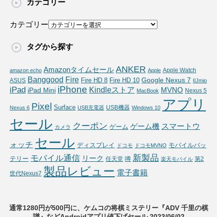
カテゴリー
カテゴリー
タグから探す
ANKER
Amazonタイムセール
Apple Watch
amazon echo
Apple
Fire
Banggood
Google Nexus 7
Fire HD 10
ASUS
Fire HD 8
IIJmio
iPhone
iPad
Kindleストア
MVNO
iPad Mini
Nexus 5
MacBook
アプリ
Pixel
Surface
USB機器
Nexus 6
USB充電器
Windows 10
セール
クーポン
スマートウ
ゲーム機
ゲーム
カメラ
セール
ォッチ
ディスプレイ
モバイルバッ
ドコモ
ドコモMVNO
新製品
モバイル通信
リーク
テリー
任天堂
噂
第2
楽天モバイル
製品レビュー
電子書籍
世代Nexus7
通常1280円が500円に、ケムコの将棋ミステリー『ADV 千里の棋
譜』などAndroidアプリ値下げセール 2023/06/02