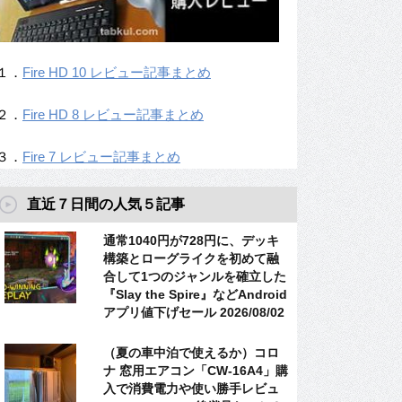
１．
Fire HD 10 レビュー記事まとめ
２．
Fire HD 8 レビュー記事まとめ
３．
Fire 7 レビュー記事まとめ
直近７日間の人気５記事
通常1040円が728円に、デッキ
構築とローグライクを初めて融
合して1つのジャンルを確立した
『Slay the Spire』などAndroid
アプリ値下げセール 2026/08/02
（夏の車中泊で使えるか）コロ
ナ 窓用エアコン「CW-16A4」購
入で消費電力や使い勝手レビュ