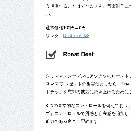
う拒否することはできません。音楽制作に
い。
通常価格100円→0円
リンク：
Dustbin AUv3
Roast Beef
クリスマスシーズンにアツアツのロースト
スマス プレゼントの幽霊だとしたら、Tiny-R
トラックを忘却の彼方に焼き上げるために
3 つの直接的なコントロールを備えてお
ズ」コントロールで質感と存在感を追加し
迫力のある良さに歪めます。