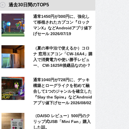
過去30日間のTOP5
通常1450円が300円に、強化し
て移植されたカプコン『ロック
マンX』などAndroidアプリ値下
げセール 2026/07/19
（夏の車中泊で使えるか）コロ
ナ 窓用エアコン「CW-16A4」購
入で消費電力や使い勝手レビュ
ー、 CW-1625R後継品なのか？
通常1040円が728円に、デッキ
構築とローグライクを初めて融
合して1つのジャンルを確立した
『Slay the Spire』などAndroid
アプリ値下げセール 2026/08/02
（DAISO レビュー）500円のク
リップ式USB「Mini Fan」購入
した話。